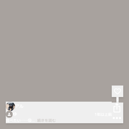
0
アル
ゆ
1年以上前
食べたい……🤤
...
続きを読む