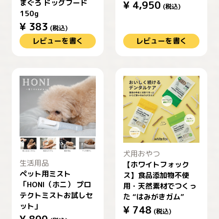
まぐろ ドッグフード
¥
4,950
(税込)
150g
¥
383
(税込)
レビューを書く
レビューを書く
犬用おやつ
生活用品
【ホワイトフォック
ペット用ミスト
ス】食品添加物不使
「HONI（ホニ） プロ
用・天然素材でつくっ
テクトミストお試しセ
た “はみがきガム”
ット」
¥
748
(税込)