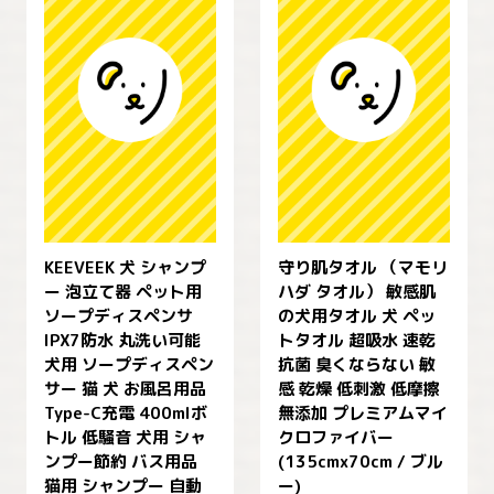
KEEVEEK 犬 シャンプ
守り肌タオル （マモリ
ー 泡立て器 ペット用
ハダ タオル） 敏感肌
ソープディスペンサ
の犬用タオル 犬 ペッ
IPX7防水 丸洗い可能
トタオル 超吸水 速乾
犬用 ソープディスペン
抗菌 臭くならない 敏
サー 猫 犬 お風呂用品
感 乾燥 低刺激 低摩擦
Type-C充電 400mlボ
無添加 プレミアムマイ
トル 低騒音 犬用 シャ
クロファイバー
ンプー節約 バス用品
(135cmx70cm / ブル
猫用 シャンプー 自動
ー)