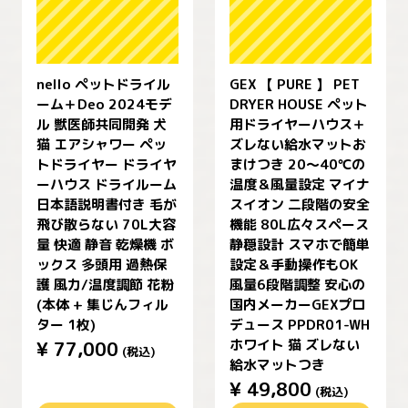
nello ペットドライル
GEX 【 PURE 】 PET
ーム＋Deo 2024モデ
DRYER HOUSE ペット
ル 獣医師共同開発 犬
用ドライヤーハウス＋
猫 エアシャワー ペッ
ズレない給水マットお
トドライヤー ドライヤ
まけつき 20～40℃の
ーハウス ドライルーム
温度＆風量設定 マイナ
日本語説明書付き 毛が
スイオン 二段階の安全
飛び散らない 70L大容
機能 80L広々スペース
量 快適 静音 乾燥機 ボ
静穏設計 スマホで簡単
ックス 多頭用 過熱保
設定＆手動操作もOK
護 風力/温度調節 花粉
風量6段階調整 安心の
(本体 + 集じんフィル
国内メーカーGEXプロ
ター 1枚)
デュース PPDR01-WH
ホワイト 猫 ズレない
¥
77,000
(税込)
給水マットつき
¥
49,800
(税込)