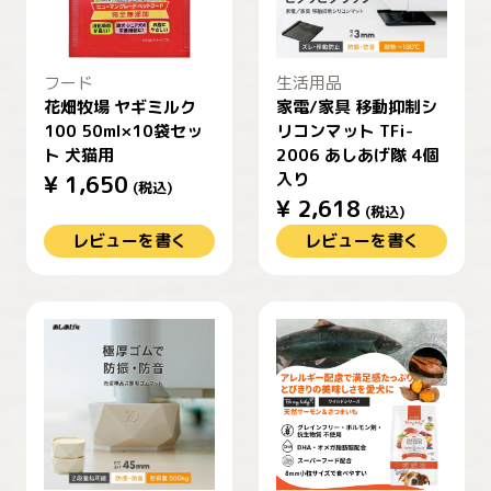
フード
生活用品
花畑牧場 ヤギミルク
家電/家具 移動抑制シ
100 50ml×10袋セッ
リコンマット TFi-
ト 犬猫用
2006 あしあげ隊 4個
入り
¥
1,650
(税込)
¥
2,618
(税込)
レビューを書く
レビューを書く