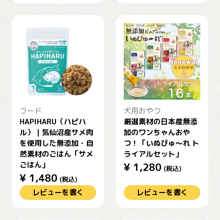
フード
犬用おやつ
HAPIHARU（ハピハ
厳選素材の日本産無添
ル）｜気仙沼産サメ肉
加のワンちゃんおや
を使用した無添加・自
つ！「いぬぴゅ〜れ ト
然素材のごはん「サメ
ライアルセット」
ごはん」
¥
1,280
(税込)
¥
1,480
(税込)
レビューを書く
レビューを書く