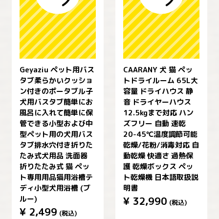
Geyaziu ペット用バス
CAARANY 犬 猫 ペッ
タブ柔らかいクッショ
トドライルーム 65L大
ン付きのポータブル子
容量 ドライハウス 静
犬用バスタブ簡単にお
音 ドライヤーハウス
風呂に入れて簡単に保
12.5kgまで対応 ハン
管できる小型および中
ズフリー 自動 速乾
型ペット用の犬用バス
20-45℃温度調節可能
タブ排水穴付き折りた
乾燥/花粉/消毒対応 自
たみ式犬用品 洗面器
動乾燥 快適さ 過熱保
折りたたみ式 猫 ペッ
護 乾燥ボックス ペッ
ト専用用品猫用浴槽テ
ト乾燥機 日本語取扱説
ディ小型犬用浴槽 (ブ
明書
ルー)
¥
32,990
(税込)
¥
2,499
(税込)