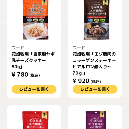
フード
フード
花畑牧場「自家製ヤギ
花畑牧場「エゾ鹿肉の
乳チーズクッキー
コラーゲンステーキ～
80g」
ヒアルロン酸入り～
70ｇ」
¥
780
(税込)
¥
920
(税込)
レビューを書く
レビューを書く