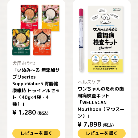
犬用おやつ
「いぬみ～る 無添加サ
プリseries
ヘルスケア
SuppleValue5 胃腸健
ワンちゃんのための歯
康維持 トライアルセッ
周病検査キット
ト（40g×4袋・4
「WELLSCAN
種）」
Mouthoon（マウスー
¥
1,280
(税込)
ン）」
¥
7,898
(税込)
レビューを書く
レビューを書く