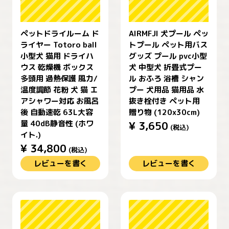
ペットドライルーム ド
AIRMFJI 犬プール ペッ
ライヤー Totoro ball
トプール ペット用バス
小型犬 猫用 ドライハ
グッズ プール pvc小型
ウス 乾燥機 ボックス
犬 中型犬 折畳式プー
多頭用 過熱保護 風力/
ル おふろ 浴槽 シャン
温度調節 花粉 犬 猫 エ
プー 犬用品 猫用品 水
アシャワー対応 お風呂
抜き栓付き ペット用
後 自動速乾 63L大容
贈り物 (120x30cm)
量 40dB静音性 (ホワ
¥
3,650
(税込)
イト.)
¥
34,800
(税込)
レビューを書く
レビューを書く