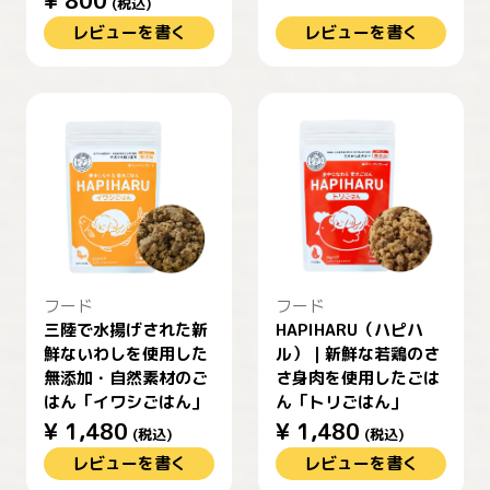
¥
800
(税込)
レビューを書く
レビューを書く
フード
フード
三陸で水揚げされた新
HAPIHARU（ハピハ
鮮ないわしを使用した
ル）｜新鮮な若鶏のさ
無添加・自然素材のご
さ身肉を使用したごは
はん「イワシごはん」
ん「トリごはん」
¥
1,480
¥
1,480
(税込)
(税込)
レビューを書く
レビューを書く