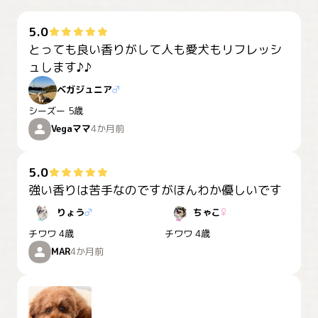
5.0
とっても良い香りがして人も愛犬もリフレッシ
ュします♪♪
ベガジュニア
♂
シーズー
5歳
Vegaママ
4か月前
5.0
強い香りは苦手なのですがほんわか優しいです
りょう
♂
ちゃこ
♀
チワワ
4歳
チワワ
4歳
MAR
4か月前