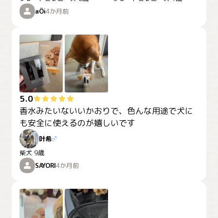
aÖi
4か月前
5.0
香水みたいないいかおりで、色んな用途で犬に
叶希
♂
柴犬
9歳
SAYORI
4か月前