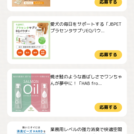
応募する
愛犬の毎日をサポートする「JBPET
プラセンタサプリEQパウ...
応募する
焼き鮭のような香ばしさでワンちゃ
んが夢中に！「HAB fro...
応募する
業務用レベルの強力消臭で快適空間