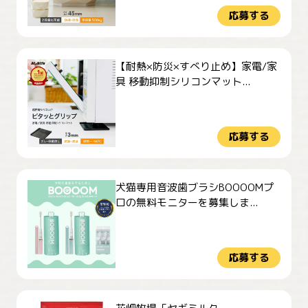
応募する
【耐熱×防災×すべり止め】家電/家
具 移動抑制シリコンマット...
応募する
犬猫専用音波歯ブラシBOOOOMプ
ロの無料モニターを募集しま...
応募する