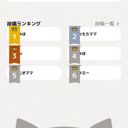
おやつありますか？
今朝のおさんぽ
投稿ランキング
投稿一覧
みほ
おもちママ
可愛い？
見てるぞぉ
ドーベルマンのお友達邸に
mi
みほ
🌻とむぎ！
て
むぎママ
タミー