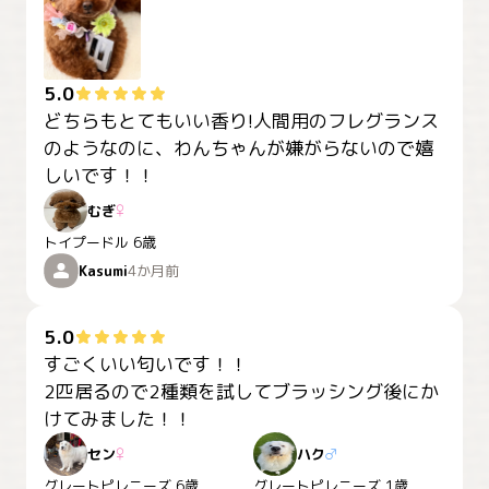
5.0
どちらもとてもいい香り!人間用のフレグランス
のようなのに、わんちゃんが嫌がらないので嬉
しいです！！
むぎ
♀
トイプードル
6歳
Kasumi
4か月前
5.0
すごくいい匂いです！！

2匹居るので2種類を試してブラッシング後にか
けてみました！！
セン
♀
ハク
♂
グレートピレニーズ
6歳
グレートピレニーズ
1歳