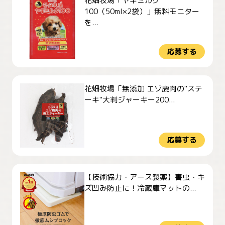
花畑牧場「ヤギミルク
100（50ml×2袋）」無料モニター
を...
応募する
花畑牧場「無添加 エゾ鹿肉の"ステ
ーキ"大判ジャーキー200...
応募する
【技術協力・アース製薬】害虫・キ
ズ凹み防止に！冷蔵庫マットの...