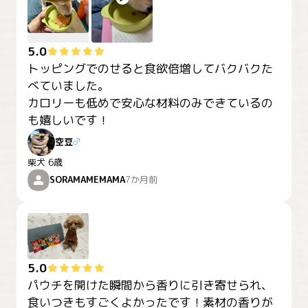
5.0
トッピングでのせると食欲倍増してバクバクた
べていました。

カロリーも低めで安心な材料のみできているの
も嬉しいです！
空豆
♂
柴犬
6歳
SORAMAMEMAMA
7か月前
5.0
パウチを開けた瞬間から香りに引き寄せられ、
食いつきもすごくよかったです！素材の香りが