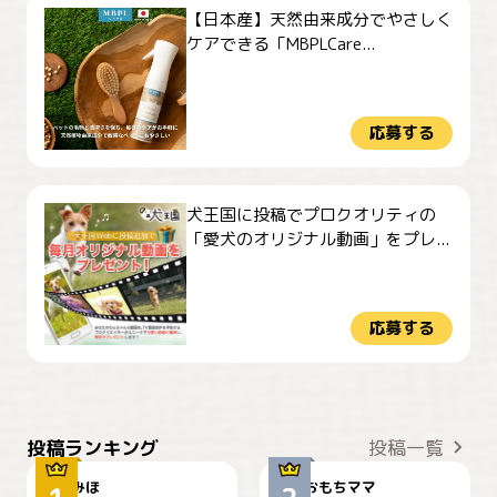
【日本産】天然由来成分でやさしく
ケアできる「MBPLCare...
応募する
犬王国に投稿でプロクオリティの
「愛犬のオリジナル動画」をプレ...
応募する
おやつありますか？
今朝のおさんぽ
投稿ランキング
投稿一覧
みほ
おもちママ