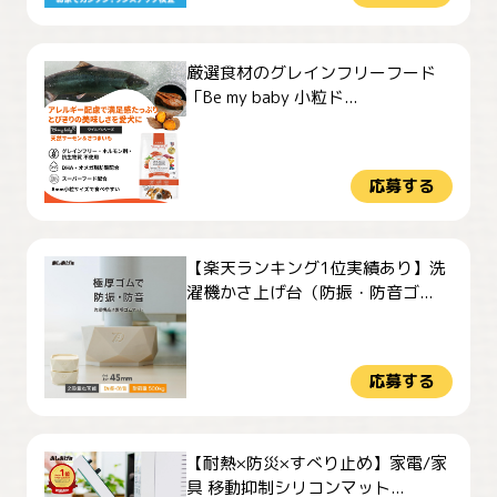
厳選食材のグレインフリーフード
「Be my baby 小粒ド...
応募する
【楽天ランキング1位実績あり】洗
濯機かさ上げ台（防振・防音ゴ...
応募する
【耐熱×防災×すべり止め】家電/家
具 移動抑制シリコンマット...