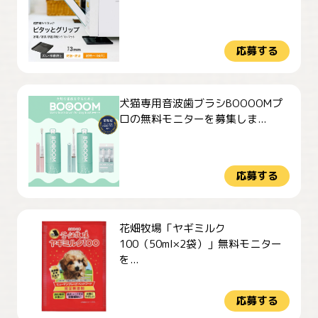
応募する
犬猫専用音波歯ブラシBOOOOMプ
ロの無料モニターを募集しま...
応募する
花畑牧場「ヤギミルク
100（50ml×2袋）」無料モニター
を...
応募する