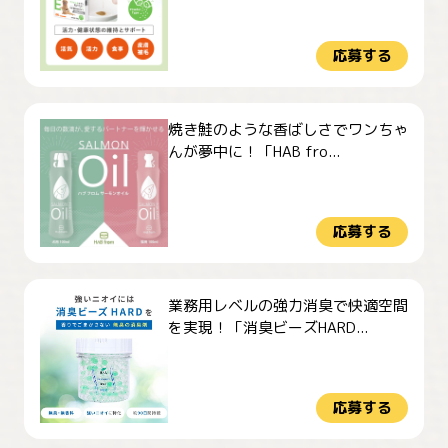
応募する
焼き鮭のような香ばしさでワンちゃ
んが夢中に！「HAB fro...
応募する
業務用レベルの強力消臭で快適空間
を実現！「消臭ビーズHARD...
応募する