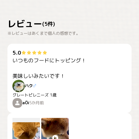
レビュー
(
5
件)
※レビューはあくまで個人の感想です。
5.0
いつものフードにトッピング！

美味しいみたいです！
ハク
♂
グレートピレニーズ
1歳
aÖi
5か月前