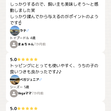
しっかりするので、飼い主も美味しそう〜と感
動しました笑

しっかり揉んでから与えるのがポイントのよう
です☝️
ラテ
♂
トイプードル
4歳
まぁちゃん
7か月前
5.0
トッピングにとっても使いやすく、うちの子の
食いつきも良かったです♪♪
ベガジュニア
♂
シーズー
5歳
Vegaママ
7か月前
5.0