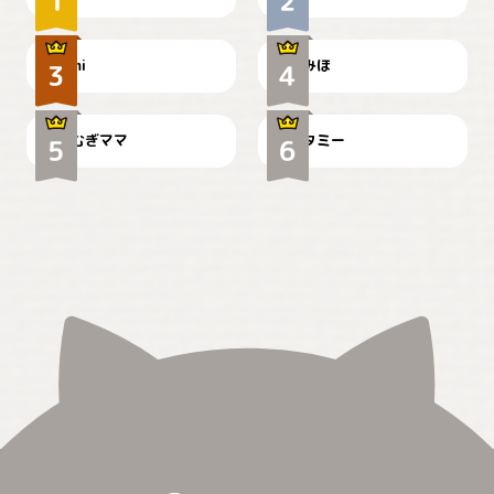
可愛い？
見てるぞぉ
ドーベルマンのお友達邸に
mi
みほ
🌻とむぎ！
て
むぎママ
タミー