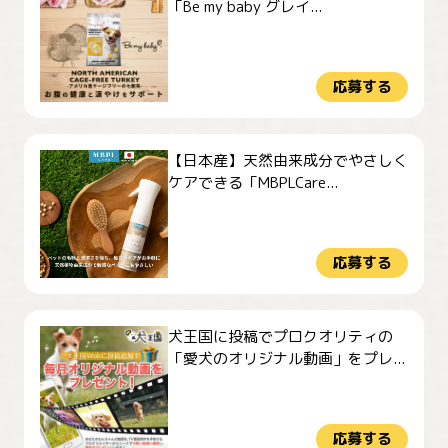
「Be my baby グレイ...
応募する
【日本産】天然由来成分でやさしく
ケアできる「MBPLCare...
応募する
犬王国に投稿でプロクオリティの
「愛犬のオリジナル動画」をプレ...
応募する