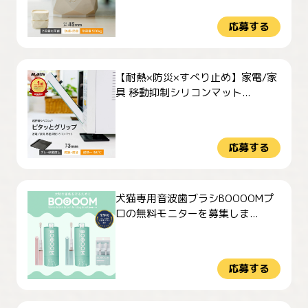
応募する
【耐熱×防災×すべり止め】家電/家
具 移動抑制シリコンマット...
応募する
犬猫専用音波歯ブラシBOOOOMプ
ロの無料モニターを募集しま...
応募する