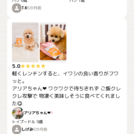
パグ
6歳
パグ
7歳
T.K
6か月前
5.0
軽くレンチンすると、イワシの良い香りがフワ
ッと。

アリアちゃん‪‪❤︎‬ ワクワクで待ちきれず ご飯クレ
クレ攻撃で 物凄く美味しそうに食べてくれまし
た😋
アリアちゃん‪‪❤︎‬
♀
トイプードル
9歳
しげみ
6か月前