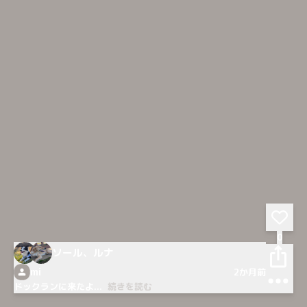
0
ソール、ルナ
mi
2か月前
ドックランに来たよ
...
続きを読む