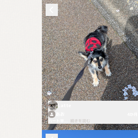
Latte
あお
4か
ハート🌸
...
続きを読む