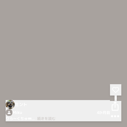
0
ミント
Miku
4か月前
りら〜くちゅ💤
...
続きを読む