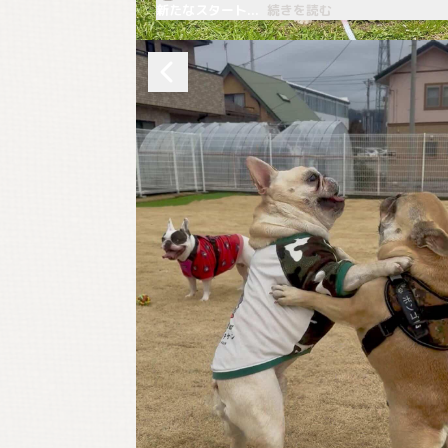
新たなスタート
...
続きを読む