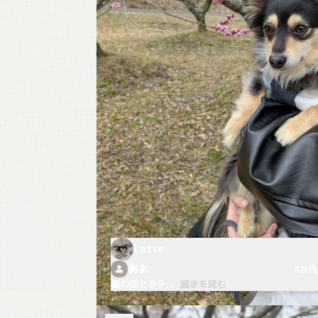
Latte
あお
4か
梅の花とラテ
...
続きを読む