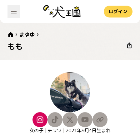
ログイン
まゆゆ
もも
女の子
|
チワワ
|
2021年9月4日
生まれ