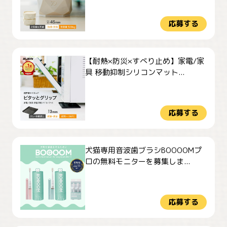
応募する
【耐熱×防災×すべり止め】家電/家
具 移動抑制シリコンマット...
応募する
犬猫専用音波歯ブラシBOOOOMプ
ロの無料モニターを募集しま...
応募する