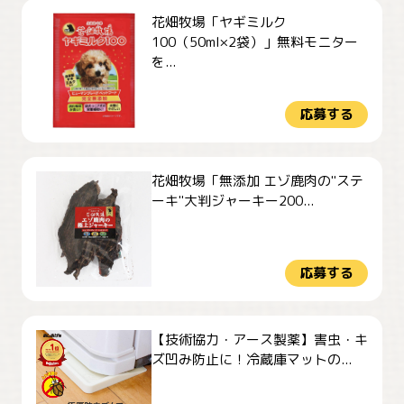
花畑牧場「ヤギミルク
100（50ml×2袋）」無料モニター
を...
応募する
花畑牧場「無添加 エゾ鹿肉の"ステ
ーキ"大判ジャーキー200...
応募する
【技術協力・アース製薬】害虫・キ
ズ凹み防止に！冷蔵庫マットの...