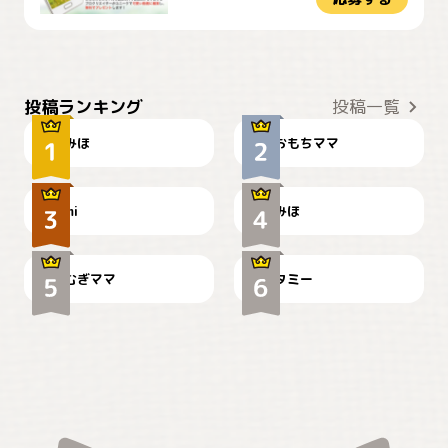
おやつありますか？
今朝のおさんぽ
投稿ランキング
投稿一覧
みほ
おもちママ
可愛い？
見てるぞぉ
ドーベルマンのお友達邸に
mi
みほ
🌻とむぎ！
て
むぎママ
タミー