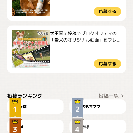
応募する
犬王国に投稿でプロクオリティの
「愛犬のオリジナル動画」をプレ...
応募する
おやつありますか？
今朝のおさんぽ
投稿ランキング
投稿一覧
みほ
おもちママ
可愛い？
見てるぞぉ
ドーベルマンのお友達邸に
mi
みほ
🌻とむぎ！
て