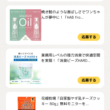
焼き鮭のような香ばしさでワンちゃ
んが夢中に！「HAB fro...
応募する
業務用レベルの強力消臭で快適空間
を実現！「消臭ビーズHARD...
応募する
花畑牧場「自家製ヤギ乳チーズクッ
キー 80g」無料モニターを...