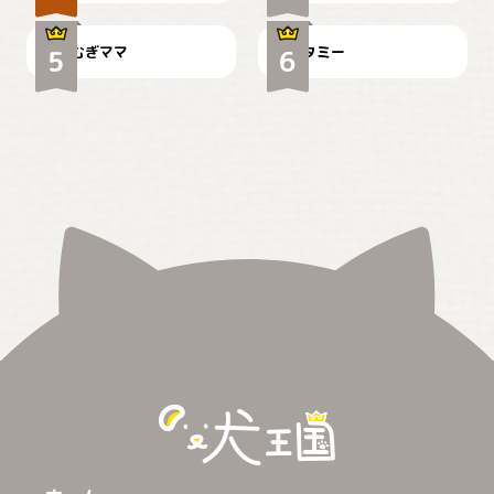
むぎママ
タミー