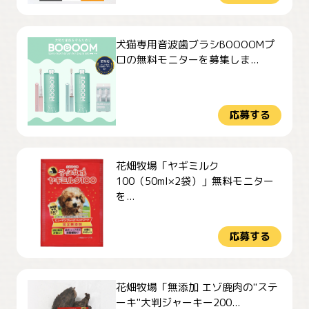
犬猫専用音波歯ブラシBOOOOMプ
ロの無料モニターを募集しま...
応募する
花畑牧場「ヤギミルク
100（50ml×2袋）」無料モニター
を...
応募する
花畑牧場「無添加 エゾ鹿肉の"ステ
ーキ"大判ジャーキー200...