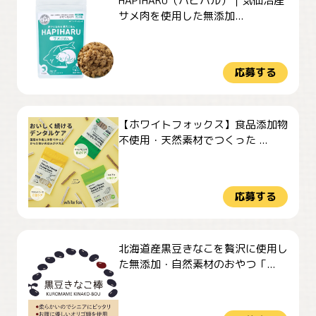
HAPIHARU（ハピハル）｜気仙沼産
サメ肉を使用した無添加...
応募する
【ホワイトフォックス】食品添加物
不使用・天然素材でつくった ...
応募する
北海道産黒豆きなこを贅沢に使用し
た無添加・自然素材のおやつ「...