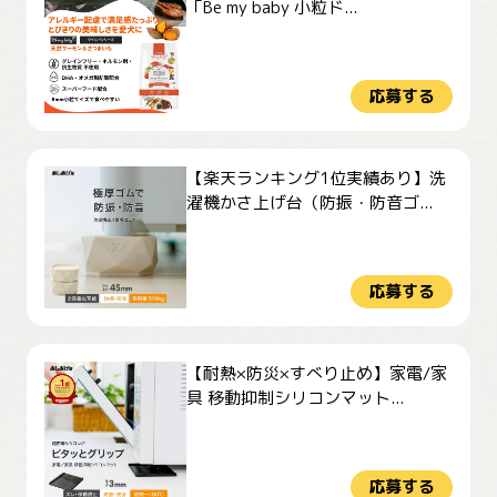
「Be my baby 小粒ド...
応募する
【楽天ランキング1位実績あり】洗
濯機かさ上げ台（防振・防音ゴ...
応募する
【耐熱×防災×すべり止め】家電/家
具 移動抑制シリコンマット...
応募する