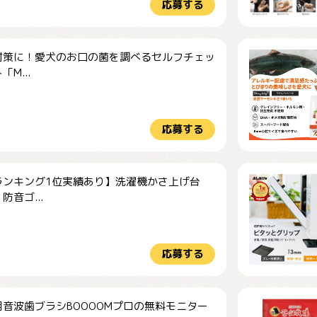
応募する
対策に！愛犬のお口の菌を調べるセルフチェッ
M...
応募する
ランキング1位実績あり】洗濯機かさ上げ台
防音ゴ...
応募する
音波歯ブラシBOOOOMプロの無料モニター