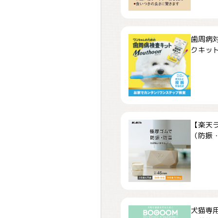
歯周病
クキット「
【楽天
（防振・
犬猫専用