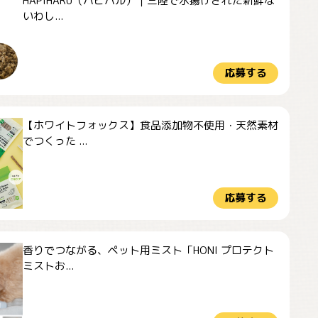
HAPIHARU（ハピハル）｜三陸で水揚げされた新鮮な
いわし...
応募する
【ホワイトフォックス】食品添加物不使用・天然素材
でつくった ...
応募する
香りでつながる、ペット用ミスト「HONI プロテクト
ミストお...