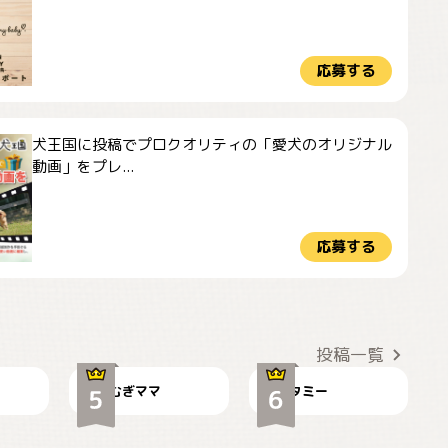
応募する
犬王国に投稿でプロクオリティの「愛犬のオリジナル
動画」をプレ...
応募する
ドーベルマンのお友
🌻とむぎ！
達邸にて
投稿一覧
むぎママ
タミー