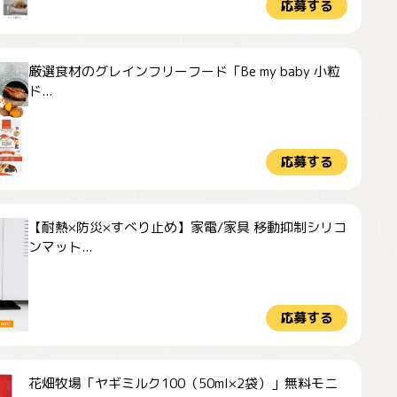
応募する
厳選食材のグレインフリーフード「Be my baby 小粒
ド...
応募する
【耐熱×防災×すべり止め】家電/家具 移動抑制シリコ
ンマット...
応募する
花畑牧場「ヤギミルク100（50ml×2袋）」無料モニ