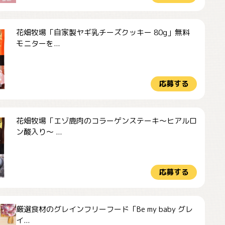
花畑牧場「自家製ヤギ乳チーズクッキー 80g」無料
モニターを...
応募する
花畑牧場「エゾ鹿肉のコラーゲンステーキ～ヒアルロ
ン酸入り～ ...
応募する
厳選食材のグレインフリーフード「Be my baby グレ
イ...