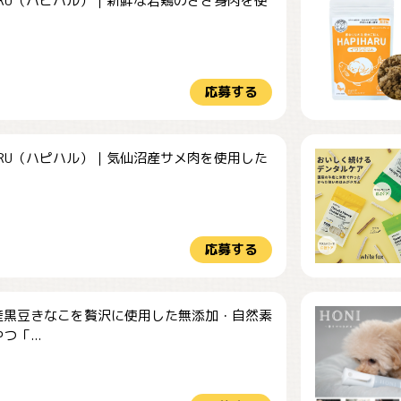
HARU（ハピハル）｜新鮮な若鶏のささ身肉を使
.
応募する
HARU（ハピハル）｜気仙沼産サメ肉を使用した
.
応募する
産黒豆きなこを贅沢に使用した無添加・自然素
つ「...