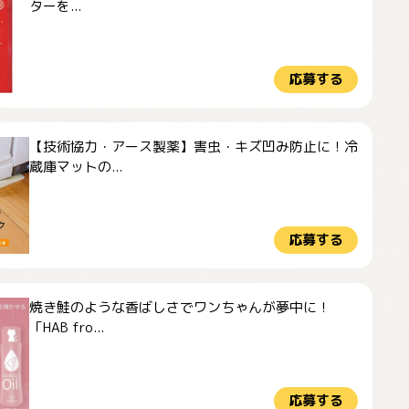
ターを...
応募する
【技術協力・アース製薬】害虫・キズ凹み防止に！冷
蔵庫マットの...
応募する
焼き鮭のような香ばしさでワンちゃんが夢中に！
「HAB fro...
応募する