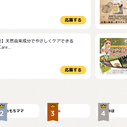
応募する
産】天然由来成分でやさしくケアできる
re...
応募する
今朝のおさんぽ
可愛い？
見てるぞぉ
おもちママ
mi
みほ