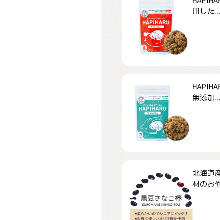
HAPI
用した..
HAPI
無添加..
北海道
材のおや