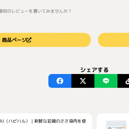
最初のレビューを書いてみませんか？
商品ページ
シェアする
HARU（ハピハル）｜新鮮な若鶏のささ身肉を使
.