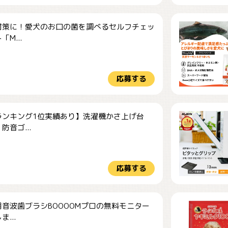
対策に！愛犬のお口の菌を調べるセルフチェッ
M...
応募する
ランキング1位実績あり】洗濯機かさ上げ台
防音ゴ...
応募する
音波歯ブラシBOOOOMプロの無料モニター
...