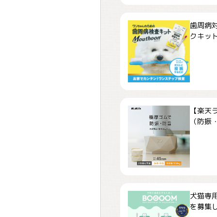
歯周病
クキット「
【楽天
（防振・
犬猫専用
を募集しま