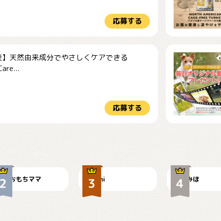
応募する
産】天然由来成分でやさしくケアできる
re...
応募する
今朝のおさんぽ
可愛い？
見てるぞぉ
おもちママ
mi
みほ