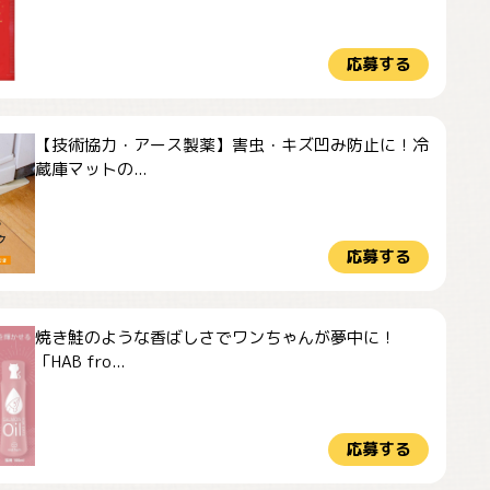
応募する
【技術協力・アース製薬】害虫・キズ凹み防止に！冷
蔵庫マットの...
応募する
焼き鮭のような香ばしさでワンちゃんが夢中に！
「HAB fro...
応募する