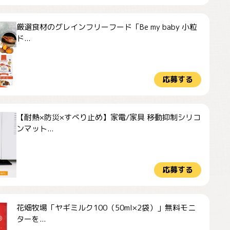
厳選食材のグレインフリーフード「Be my baby 小粒
ド...
応募する
【耐熱×防災×すべり止め】家電/家具 移動抑制シリコ
ンマット...
応募する
花畑牧場「ヤギミルク100（50ml×2袋）」無料モニ
ターを...