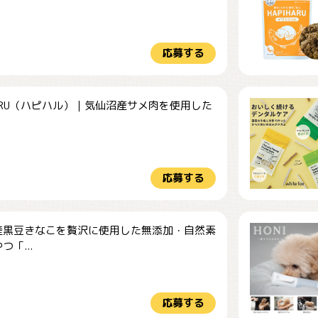
応募する
HARU（ハピハル）｜気仙沼産サメ肉を使用した
.
応募する
産黒豆きなこを贅沢に使用した無添加・自然素
つ「...
応募する