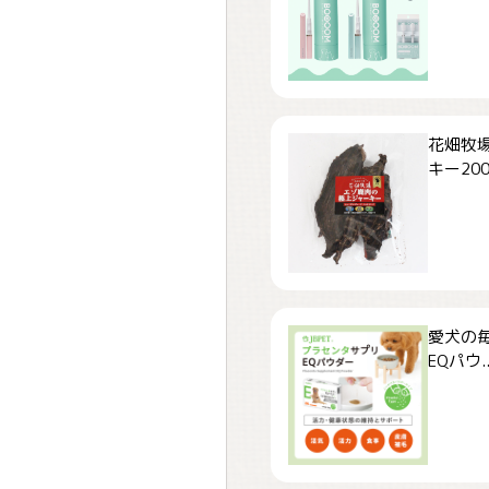
花畑牧場
キー200.
愛犬の毎
EQパウ..