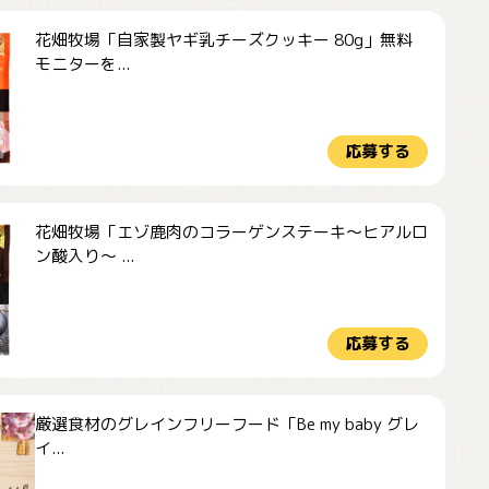
花畑牧場「自家製ヤギ乳チーズクッキー 80g」無料
モニターを...
応募する
花畑牧場「エゾ鹿肉のコラーゲンステーキ～ヒアルロ
ン酸入り～ ...
応募する
厳選食材のグレインフリーフード「Be my baby グレ
イ...