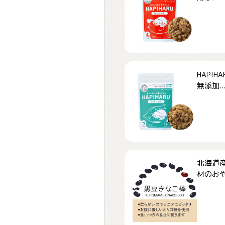
HAPI
無添加..
北海道
材のおや