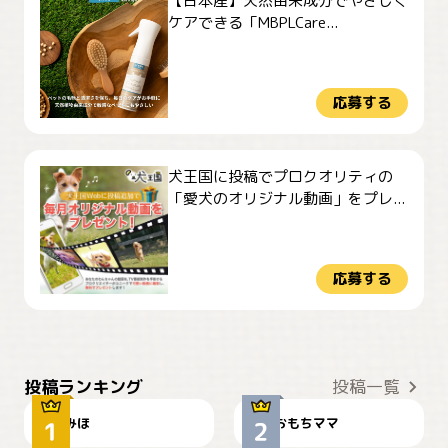
【日本産】天然由来成分でやさしく
ケアできる「MBPLCare...
応募する
犬王国に投稿でプロクオリティの
「愛犬のオリジナル動画」をプレ...
応募する
おやつありますか？
今朝のおさんぽ
投稿ランキング
投稿一覧
みほ
おもちママ
可愛い？
見てるぞぉ