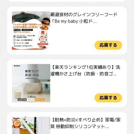
厳選食材のグレインフリーフード
「Be my baby 小粒ド...
応募する
【楽天ランキング1位実績あり】洗
濯機かさ上げ台（防振・防音ゴ...
応募する
【耐熱×防災×すべり止め】家電/家
具 移動抑制シリコンマット...