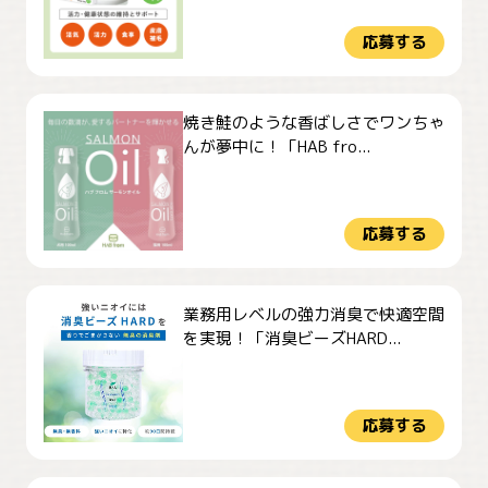
応募する
焼き鮭のような香ばしさでワンちゃ
んが夢中に！「HAB fro...
応募する
業務用レベルの強力消臭で快適空間
を実現！「消臭ビーズHARD...
応募する