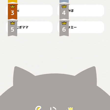
ドーベルマンのお友達邸に
mi
みほ
🌻とむぎ！
て
むぎママ
タミー