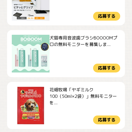
応募する
犬猫専用音波歯ブラシBOOOOMプ
ロの無料モニターを募集しま...
応募する
花畑牧場「ヤギミルク
100（50ml×2袋）」無料モニター
を...
応募する