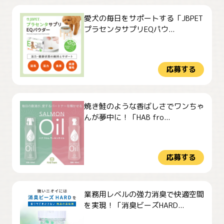
愛犬の毎日をサポートする「JBPET
プラセンタサプリEQパウ...
応募する
焼き鮭のような香ばしさでワンちゃ
んが夢中に！「HAB fro...
応募する
業務用レベルの強力消臭で快適空間
を実現！「消臭ビーズHARD...