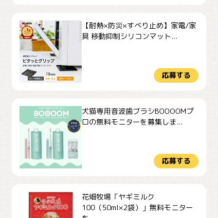
【耐熱×防災×すべり止め】家電/家
具 移動抑制シリコンマット...
応募する
犬猫専用音波歯ブラシBOOOOMプ
ロの無料モニターを募集しま...
応募する
花畑牧場「ヤギミルク
100（50ml×2袋）」無料モニター