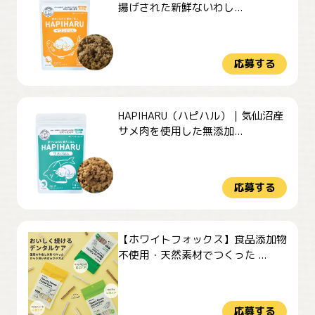
揚げされた新鮮ないわし...
応募する
HAPIHARU（ハピハル）｜気仙沼産
サメ肉を使用した無添加...
応募する
【ホワイトフォックス】食品添加物
不使用・天然素材でつくった ...
応募する