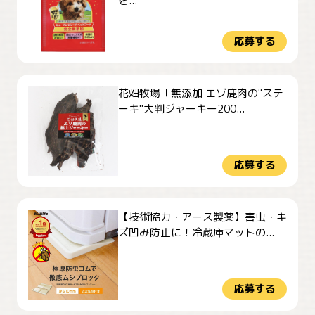
を...
応募する
花畑牧場「無添加 エゾ鹿肉の"ステ
ーキ"大判ジャーキー200...
応募する
【技術協力・アース製薬】害虫・キ
ズ凹み防止に！冷蔵庫マットの...
応募する