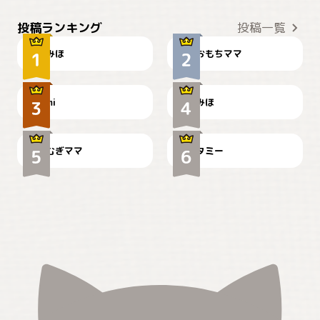
おやつありますか？
今朝のおさんぽ
投稿ランキング
投稿一覧
みほ
おもちママ
可愛い？
見てるぞぉ
ドーベルマンのお友達邸に
mi
みほ
🌻とむぎ！
て
むぎママ
タミー