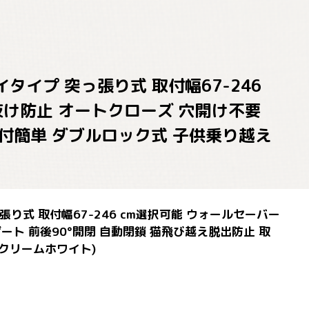
ハイタイプ 突っ張り式 取付幅67-246
抜け防止 オートクローズ 穴開け不要
取付簡単 ダブルロック式 子供乗り越え
突っ張り式 取付幅67-246 cm選択可能 ウォールセーバー
ト 前後90°開閉 自動閉鎖 猫飛び越え脱出防止 取
 クリームホワイト)