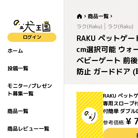
商品一覧
ラク(Raku)
ラク(Raku)
RAKU ペットゲー
ログイン
cm選択可能 ウォ
ホーム
ベビーゲート 前後
投稿一覧
防止 ガードドア (
モニター/プレゼン
ト募集一覧
RAKU ペット
専用スロープ付
付簡単 ダブルロ
商品一覧
¥
参考価格:
商品レビュー一覧