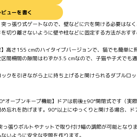
レビューを書く
】突っ張り式ゲートなので、壁などに穴を開ける必要はなく
ドを切り離さないように壁や柱などに固定する方法がおすす
保】高さ155 cmのハイタイプバージョンで、猫でも簡単
区間柵間の隙間はわずか3.5 cmなので、子猫や子犬でも
ロックを引きながら上に持ち上げると開けられるダブルロッ
0°オープンキープ機能】ドアは前後±90°開閉式です（実際
め忘れを防げます。90°以上にゆっくりと開ける場合、ド
 突っ張りボルトやナットで取り付け幅の調節が可能となり
らないように安全な空間を作ります。