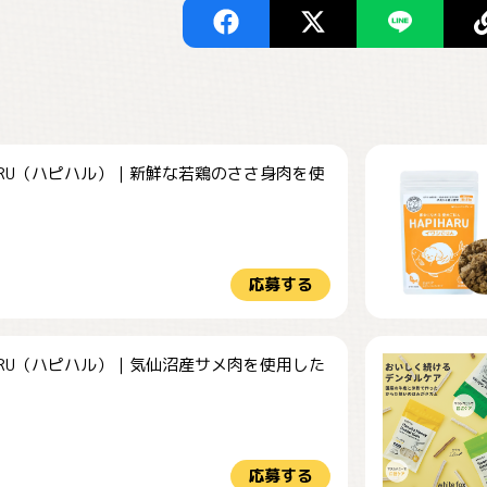
HARU（ハピハル）｜新鮮な若鶏のささ身肉を使
.
応募する
HARU（ハピハル）｜気仙沼産サメ肉を使用した
.
応募する