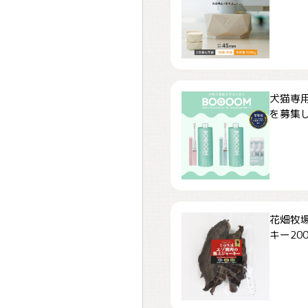
犬猫専用
を募集しま
花畑牧場
キー200.