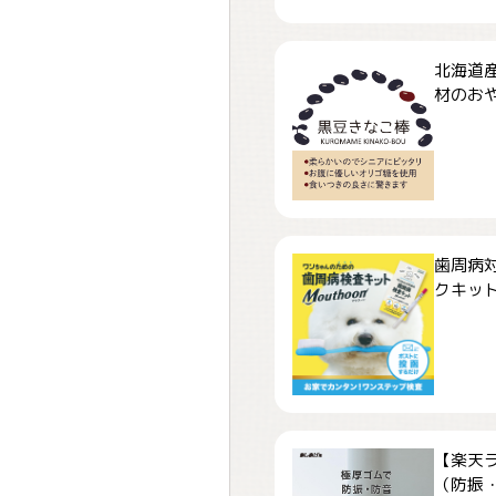
北海道
材のおや
歯周病
クキット「
【楽天
（防振・