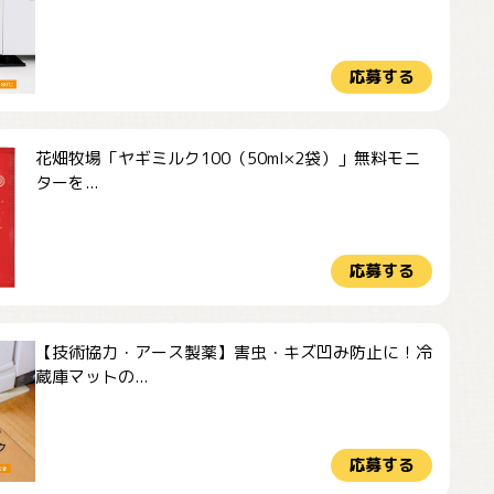
応募する
花畑牧場「ヤギミルク100（50ml×2袋）」無料モニ
ターを...
応募する
【技術協力・アース製薬】害虫・キズ凹み防止に！冷
蔵庫マットの...
応募する