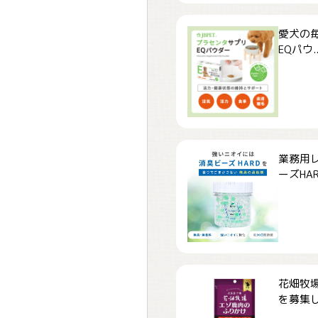
愛犬の毎
EQパウ..
業務用
ーズHARD
花畑牧場
を募集しま