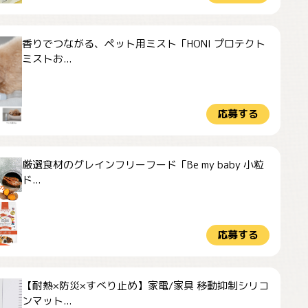
香りでつながる、ペット用ミスト「HONI プロテクト
ミストお...
応募する
厳選食材のグレインフリーフード「Be my baby 小粒
ド...
応募する
【耐熱×防災×すべり止め】家電/家具 移動抑制シリコ
ンマット...