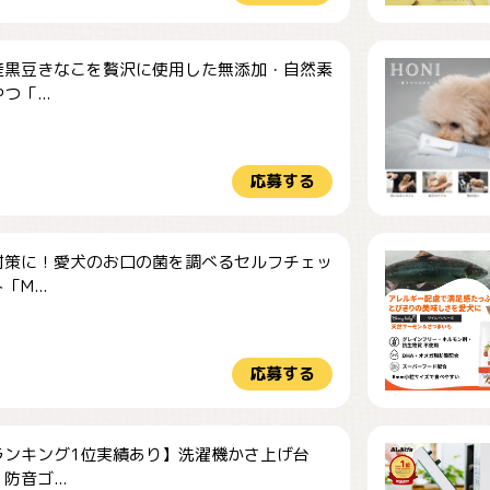
産黒豆きなこを贅沢に使用した無添加・自然素
つ「...
応募する
対策に！愛犬のお口の菌を調べるセルフチェッ
M...
応募する
ランキング1位実績あり】洗濯機かさ上げ台
防音ゴ...