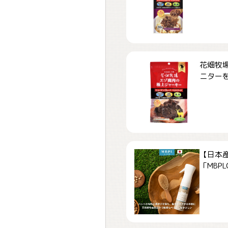
花畑牧場
ニターを募
【日本
「MBPLCa