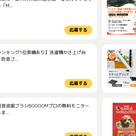
M...
応募する
ランキング1位実績あり】洗濯機かさ上げ台
防音ゴ...
応募する
音波歯ブラシBOOOOMプロの無料モニター
...