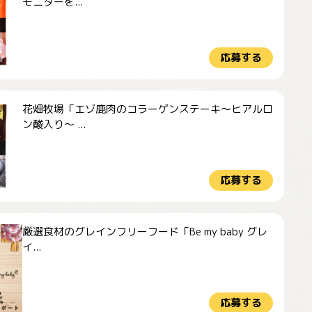
モニターを...
応募する
花畑牧場「エゾ鹿肉のコラーゲンステーキ～ヒアルロ
ン酸入り～ ...
応募する
厳選食材のグレインフリーフード「Be my baby グレ
イ...
応募する