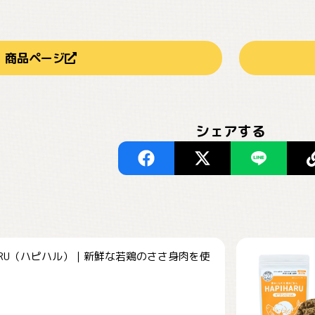
商品ページ
シェアする
HARU（ハピハル）｜新鮮な若鶏のささ身肉を使
.