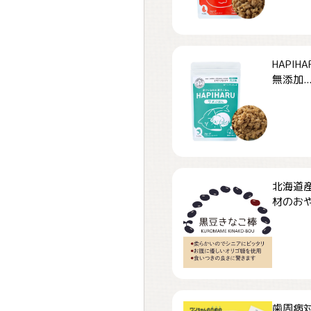
HAPI
無添加..
北海道
材のおや
歯周病