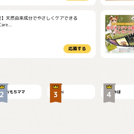
産】天然由来成分でやさしくケアできる
re...
応募する
今朝のおさんぽ
可愛い？
見てるぞぉ
おもちママ
mi
みほ