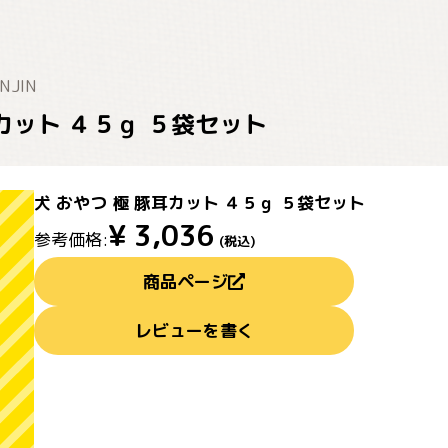
NJIN
耳カット ４５ｇ ５袋セット
犬 おやつ 極 豚耳カット ４５ｇ ５袋セット
¥
3,036
参考価格:
(税込)
商品ページ
レビューを書く