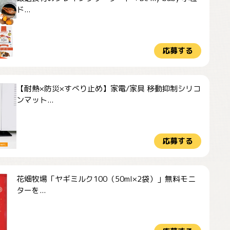
ド...
応募する
【耐熱×防災×すべり止め】家電/家具 移動抑制シリコ
ンマット...
応募する
花畑牧場「ヤギミルク100（50ml×2袋）」無料モニ
ターを...