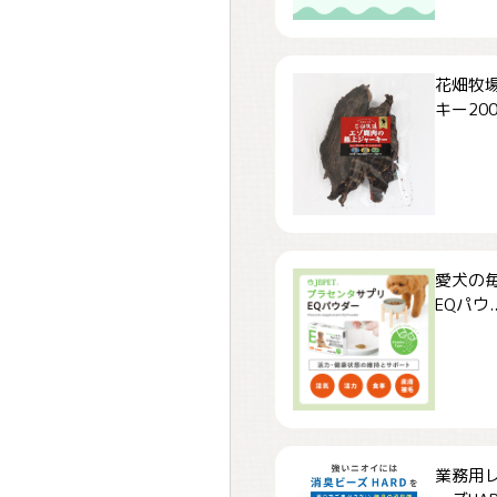
花畑牧場
キー200.
愛犬の毎
EQパウ..
業務用