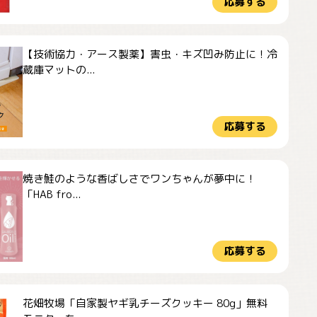
応募する
【技術協力・アース製薬】害虫・キズ凹み防止に！冷
蔵庫マットの...
応募する
焼き鮭のような香ばしさでワンちゃんが夢中に！
「HAB fro...
応募する
花畑牧場「自家製ヤギ乳チーズクッキー 80g」無料