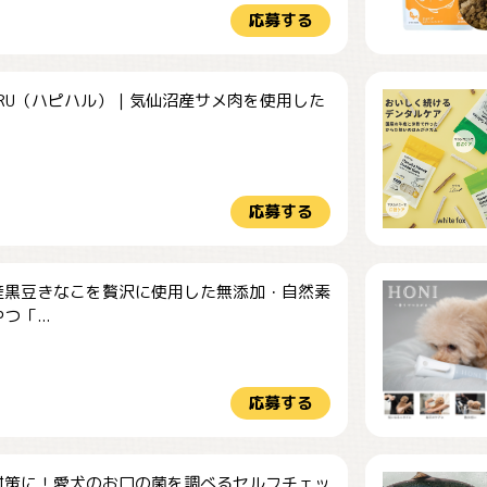
応募する
HARU（ハピハル）｜気仙沼産サメ肉を使用した
.
応募する
産黒豆きなこを贅沢に使用した無添加・自然素
つ「...
応募する
対策に！愛犬のお口の菌を調べるセルフチェッ