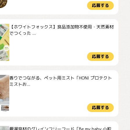
応募する
【ホワイトフォックス】食品添加物不使用・天然素材
でつくった ...
応募する
香りでつながる、ペット用ミスト「HONI プロテクト
ミストお...
応募する
厳選食材のグレインフリーフード「Be my baby 小粒