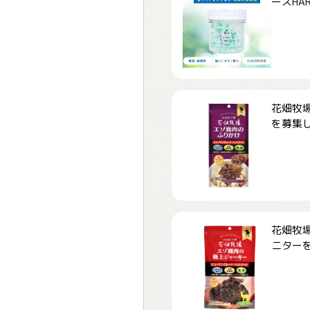
ーズHARD
花畑牧場
を募集しま
花畑牧場
ニターを募