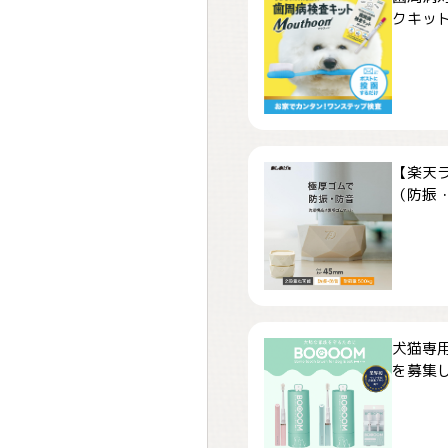
クキット「
【楽天
（防振・
犬猫専用
を募集しま