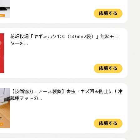
応募する
花畑牧場「ヤギミルク100（50ml×2袋）」無料モニ
ターを...
応募する
【技術協力・アース製薬】害虫・キズ凹み防止に！冷
蔵庫マットの...
応募する