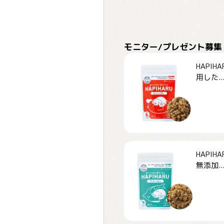
モニター/プレゼント募集
HAPI
用した..
HAPI
無添加..