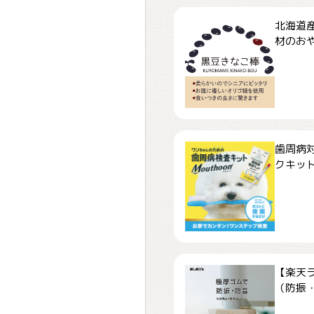
北海道
材のおや
歯周病
クキット「
【楽天
（防振・