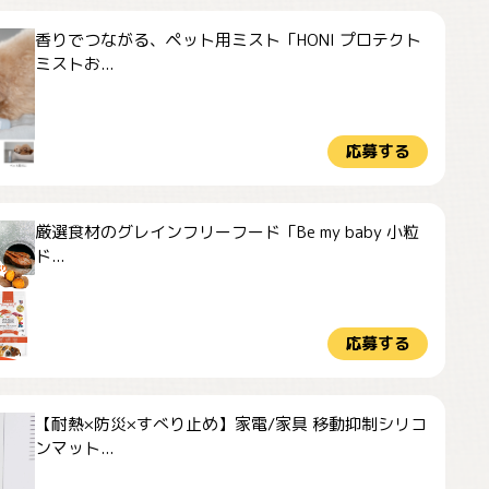
香りでつながる、ペット用ミスト「HONI プロテクト
ミストお...
応募する
厳選食材のグレインフリーフード「Be my baby 小粒
ド...
応募する
【耐熱×防災×すべり止め】家電/家具 移動抑制シリコ
ンマット...