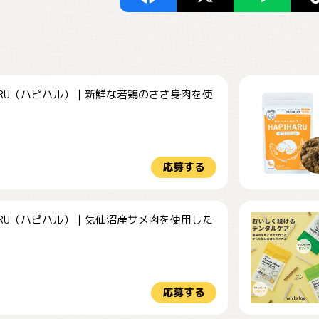
HARU（ハピハル）｜新鮮な若鶏のささ身肉を使
.
応募する
HARU（ハピハル）｜気仙沼産サメ肉を使用した
.
応募する