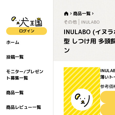
商品一覧
その他
INULABO
INULABO (イ
ログイン
型 しつけ用 多頭飼
ホーム
ン
投稿一覧
INUL
モニター/プレゼン
薄いトイ
ト募集一覧
参考価
商品一覧
商品レビュー一覧