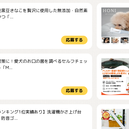
産黒豆きなこを贅沢に使用した無添加・自然素
つ「...
応募する
対策に！愛犬のお口の菌を調べるセルフチェッ
M...
応募する
ランキング1位実績あり】洗濯機かさ上げ台
防音ゴ...