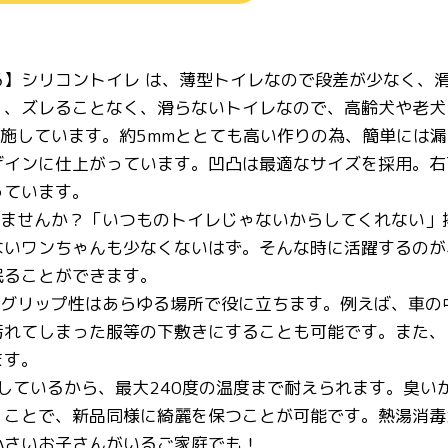
る】シリコントイレ は、薄型トイレなので段差が少なく、
く、ズレることなく、滑らないトイレなので、高齢犬や老犬
を施しています。約5mmととても高い作りの為、簡単には
インに仕上がっています。凹凸は最適なサイズを採用。右下
っています。
りませんか？「いつものトイレじゃないからしてくれない
ないワンちゃんも少なくないはず。そんな時に活躍するのが
眠ることができます。
、グリップ性はあらゆる場所で役に立ちます。例えば、車の
汚れてしまった服等の下敷きにすることも可能です。また、
ます。
使用しているから、最大240度の温度まで耐えられます。臭
くことで、新品同様に綺麗を保つことが可能です。熱湯消毒
小さいお子さんがいるご家庭でも！