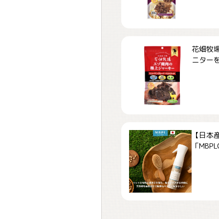
花畑牧場
ニターを募
【日本
「MBPLCa