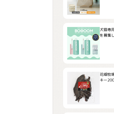
犬猫専用
を募集しま
花畑牧場
キー200.