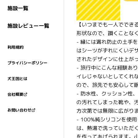
施設一覧
【いつまでも一人ででき
施設レビュー一覧
形状なので、躓くことな
- 縁には漏れ防止の土手
利用規約
はシーツがずれにくいデザ
されたデザインに仕上が
プライバシーポリシー
- 旅行中にこんな経験あ
イレじゃないとしてくれ
犬王国とは
ので、旅先でも安心して
- 防水性、クッション性
会社概要
の汚れてしまった靴や、
方次第では無限に広がり
お問い合わせ
- 100%純シリコンを
は、熱湯で洗っていただ
を作ってあげられます。