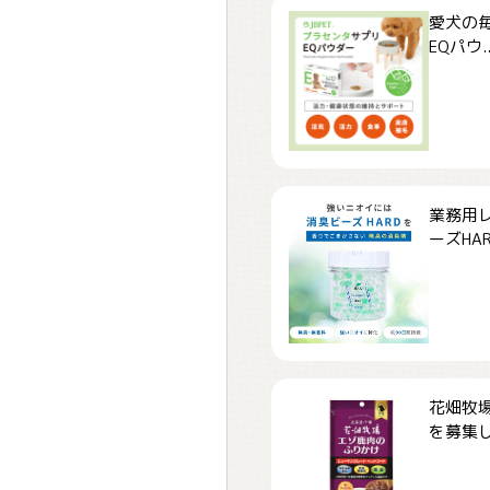
愛犬の毎
EQパウ..
業務用
ーズHARD
花畑牧場
を募集しま