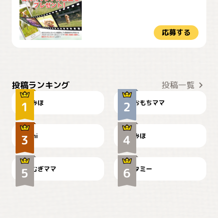
応募する
おやつありますか？
今朝のおさんぽ
投稿ランキング
投稿一覧
みほ
おもちママ
可愛い？
見てるぞぉ
ドーベルマンのお友達邸に
mi
みほ
🌻とむぎ！
て
むぎママ
タミー