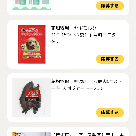
応募する
花畑牧場「ヤギミルク
100（50ml×2袋）」無料モニター
を...
応募する
花畑牧場「無添加 エゾ鹿肉の"ステ
ーキ"大判ジャーキー200...
応募する
【技術協力・アース製薬】害虫・キ