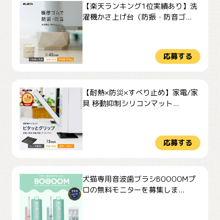
【楽天ランキング1位実績あり】洗
濯機かさ上げ台（防振・防音ゴ...
応募する
【耐熱×防災×すべり止め】家電/家
具 移動抑制シリコンマット...
応募する
犬猫専用音波歯ブラシBOOOOMプ
ロの無料モニターを募集しま...