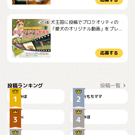
犬王国に投稿でプロクオリティの
「愛犬のオリジナル動画」をプレ...
応募する
おやつありますか？
今朝のおさんぽ
投稿ランキング
投稿一覧
みほ
おもちママ
可愛い？
見てるぞぉ
ドーベルマンのお友達邸に
mi
みほ
🌻とむぎ！
て