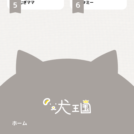
むぎママ
タミー
ホーム