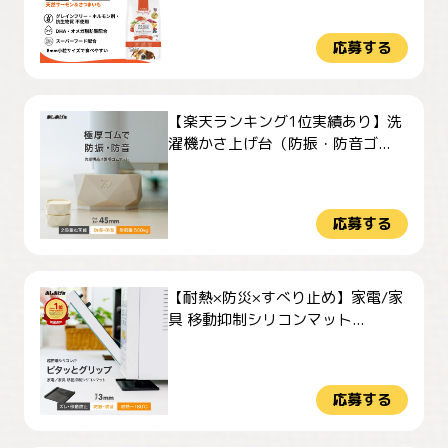
応募する
【楽天ランキング1位実績あり】洗
濯機かさ上げ台（防振・防音ゴ...
応募する
【耐熱×防災×すべり止め】家電/家
具 移動抑制シリコンマット...
応募する