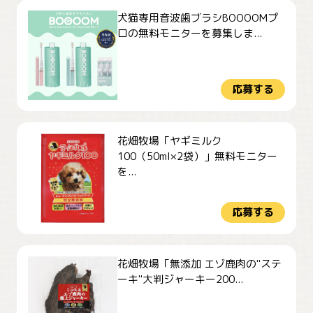
犬猫専用音波歯ブラシBOOOOMプ
ロの無料モニターを募集しま...
応募する
花畑牧場「ヤギミルク
100（50ml×2袋）」無料モニター
を...
応募する
花畑牧場「無添加 エゾ鹿肉の"ステ
ーキ"大判ジャーキー200...