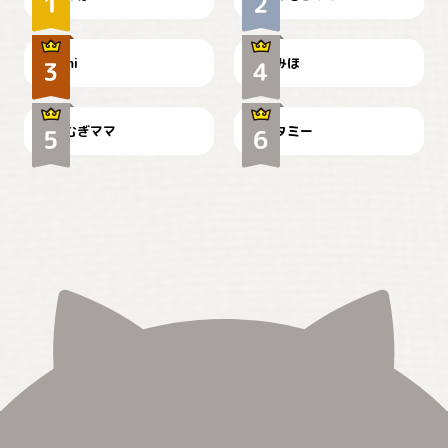
可愛い？
見てるぞぉ
ドーベルマンのお友達邸に
mi
みほ
🌻とむぎ！
て
むぎママ
タミー