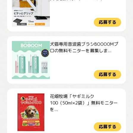
応募する
犬猫専用音波歯ブラシBOOOOMプ
ロの無料モニターを募集しま...
応募する
花畑牧場「ヤギミルク
100（50ml×2袋）」無料モニター
を...
応募する