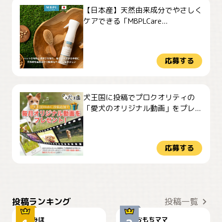
【日本産】天然由来成分でやさしく
ケアできる「MBPLCare...
応募する
犬王国に投稿でプロクオリティの
「愛犬のオリジナル動画」をプレ...
応募する
おやつありますか？
今朝のおさんぽ
投稿ランキング
投稿一覧
みほ
おもちママ