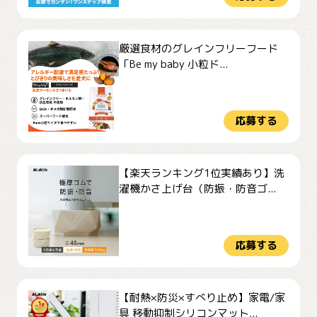
厳選食材のグレインフリーフード
「Be my baby 小粒ド...
応募する
【楽天ランキング1位実績あり】洗
濯機かさ上げ台（防振・防音ゴ...
応募する
【耐熱×防災×すべり止め】家電/家
具 移動抑制シリコンマット...