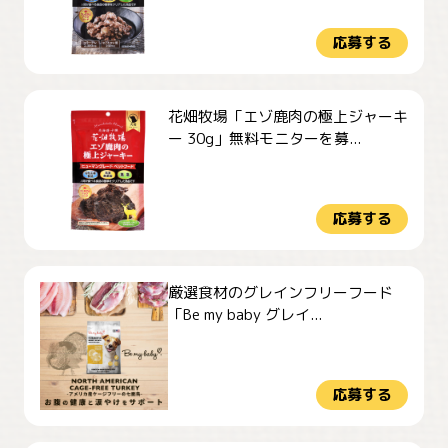
応募する
花畑牧場「エゾ鹿肉の極上ジャーキ
ー 30g」無料モニターを募...
応募する
厳選食材のグレインフリーフード
「Be my baby グレイ...
応募する