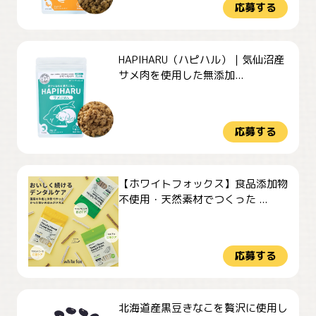
応募する
HAPIHARU（ハピハル）｜気仙沼産
サメ肉を使用した無添加...
応募する
【ホワイトフォックス】食品添加物
不使用・天然素材でつくった ...
応募する
北海道産黒豆きなこを贅沢に使用し