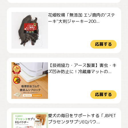
花畑牧場「無添加 エゾ鹿肉の"ステ
ーキ"大判ジャーキー200...
応募する
【技術協力・アース製薬】害虫・キ
ズ凹み防止に！冷蔵庫マットの...
応募する
愛犬の毎日をサポートする「JBPET
プラセンタサプリEQパウ...