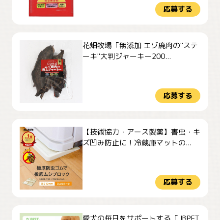
応募する
花畑牧場「無添加 エゾ鹿肉の"ステ
ーキ"大判ジャーキー200...
応募する
【技術協力・アース製薬】害虫・キ
ズ凹み防止に！冷蔵庫マットの...
応募する
愛犬の毎日をサポートする「JBPET