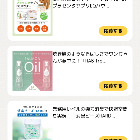
プラセンタサプリEQパウ...
応募する
焼き鮭のような香ばしさでワンちゃ
んが夢中に！「HAB fro...
応募する
業務用レベルの強力消臭で快適空間
を実現！「消臭ビーズHARD...