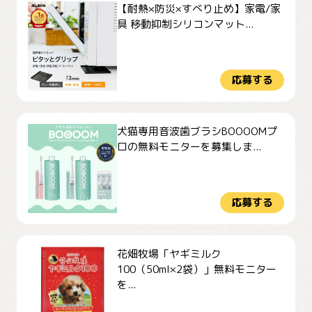
【耐熱×防災×すべり止め】家電/家
具 移動抑制シリコンマット...
応募する
犬猫専用音波歯ブラシBOOOOMプ
ロの無料モニターを募集しま...
応募する
花畑牧場「ヤギミルク
100（50ml×2袋）」無料モニター
を...