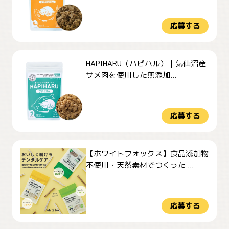
応募する
HAPIHARU（ハピハル）｜気仙沼産
サメ肉を使用した無添加...
応募する
【ホワイトフォックス】食品添加物
不使用・天然素材でつくった ...
応募する