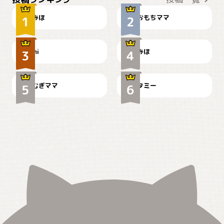
みほ
おもちママ
可愛い？
見てるぞぉ
ドーベルマンのお友達邸に
mi
みほ
🌻とむぎ！
て
むぎママ
タミー