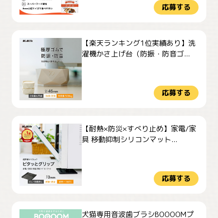
応募する
【楽天ランキング1位実績あり】洗
濯機かさ上げ台（防振・防音ゴ...
応募する
【耐熱×防災×すべり止め】家電/家
具 移動抑制シリコンマット...
応募する
犬猫専用音波歯ブラシBOOOOMプ