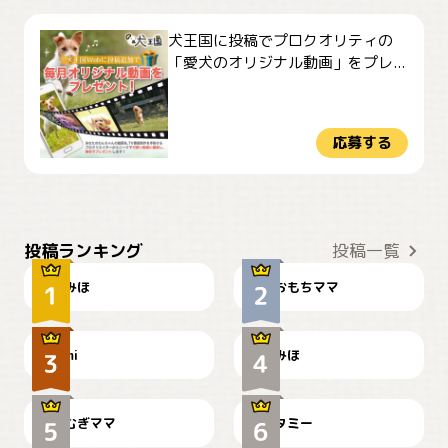
犬王国に投稿でプロクオリティの
「愛犬のオリジナル動画」をプレ...
応募する
おやつありますか？
今朝のおさんぽ
投稿ランキング
投稿一覧
みほ
おもちママ
可愛い？
見てるぞぉ
ドーベルマンのお友達邸に
mi
みほ
🌻とむぎ！
て
むぎママ
タミー