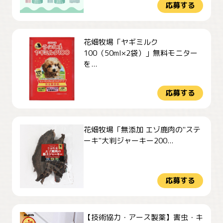
応募する
花畑牧場「ヤギミルク
100（50ml×2袋）」無料モニター
を...
応募する
花畑牧場「無添加 エゾ鹿肉の"ステ
ーキ"大判ジャーキー200...
応募する
【技術協力・アース製薬】害虫・キ