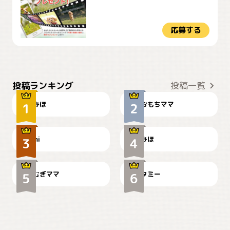
応募する
おやつありますか？
今朝のおさんぽ
投稿ランキング
投稿一覧
みほ
おもちママ
可愛い？
見てるぞぉ
ドーベルマンのお友達邸に
mi
みほ
🌻とむぎ！
て
むぎママ
タミー