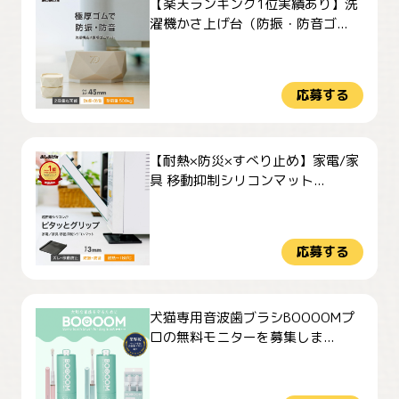
【楽天ランキング1位実績あり】洗
濯機かさ上げ台（防振・防音ゴ...
応募する
【耐熱×防災×すべり止め】家電/家
具 移動抑制シリコンマット...
応募する
犬猫専用音波歯ブラシBOOOOMプ
ロの無料モニターを募集しま...