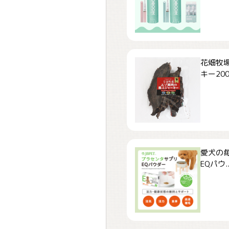
花畑牧場
キー200.
愛犬の毎
EQパウ..