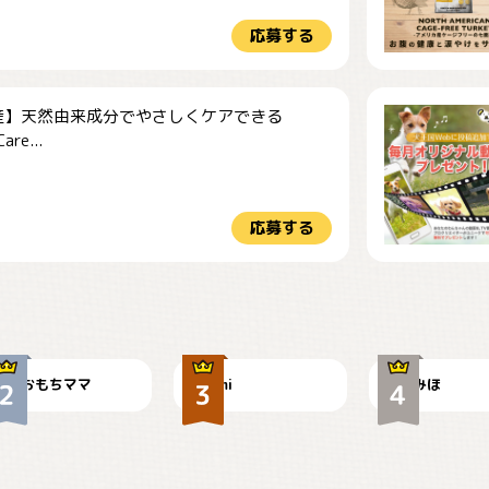
応募する
産】天然由来成分でやさしくケアできる
re...
応募する
今朝のおさんぽ
可愛い？
見てるぞぉ
おもちママ
mi
みほ