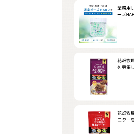
業務用
ーズHARD
花畑牧場
を募集しま
花畑牧場
ニターを募