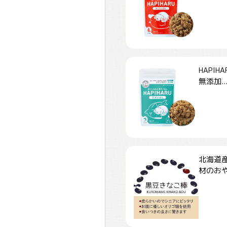
HAPI
無添加..
北海道
材のおや