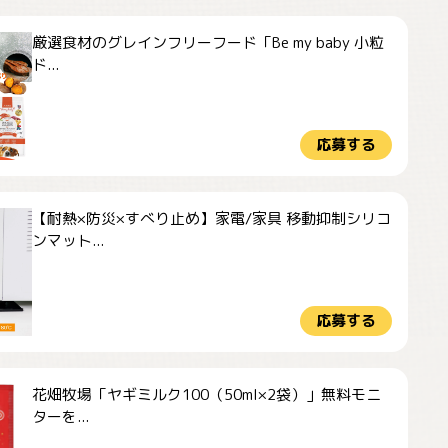
厳選食材のグレインフリーフード「Be my baby 小粒
ド...
応募する
【耐熱×防災×すべり止め】家電/家具 移動抑制シリコ
ンマット...
応募する
花畑牧場「ヤギミルク100（50ml×2袋）」無料モニ
ターを...