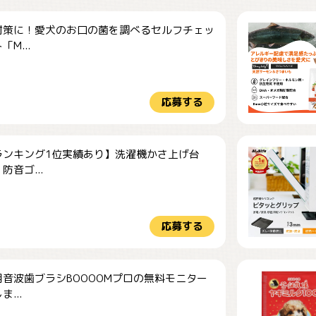
対策に！愛犬のお口の菌を調べるセルフチェッ
M...
応募する
ランキング1位実績あり】洗濯機かさ上げ台
防音ゴ...
応募する
音波歯ブラシBOOOOMプロの無料モニター
...