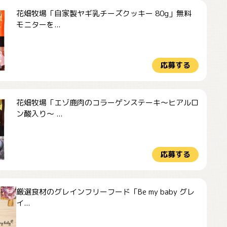
花畑牧場「自家製ヤギ乳チーズクッキー 80g」無料
モニターを...
応募する
花畑牧場「エゾ鹿肉のコラーゲンステーキ～ヒアルロ
ン酸入り～ ...
応募する
厳選食材のグレインフリーフード「Be my baby グレ
イ...