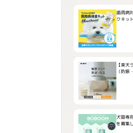
歯周病
クキット「
【楽天
（防振・
犬猫専用
を募集しま