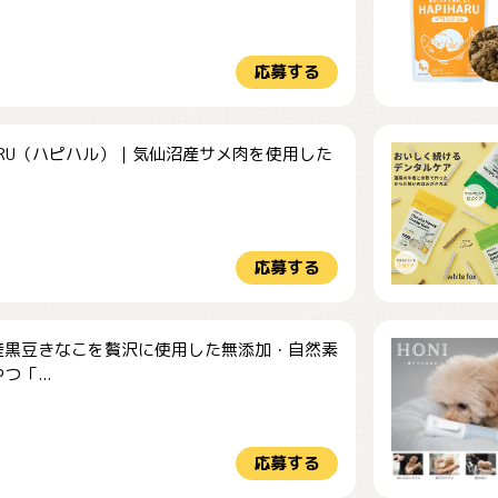
応募する
HARU（ハピハル）｜気仙沼産サメ肉を使用した
.
応募する
産黒豆きなこを贅沢に使用した無添加・自然素
つ「...
応募する