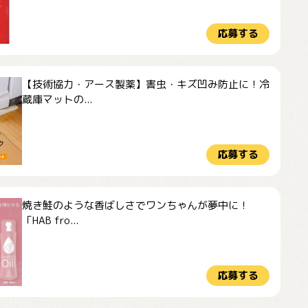
応募する
【技術協力・アース製薬】害虫・キズ凹み防止に！冷
蔵庫マットの...
応募する
焼き鮭のような香ばしさでワンちゃんが夢中に！
「HAB fro...
応募する