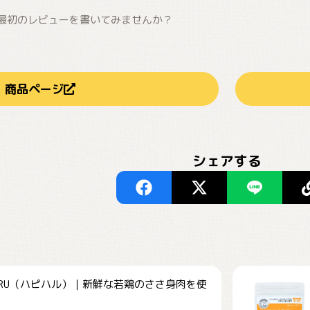
最初のレビューを書いてみませんか？
商品ページ
シェアする
HARU（ハピハル）｜新鮮な若鶏のささ身肉を使
.