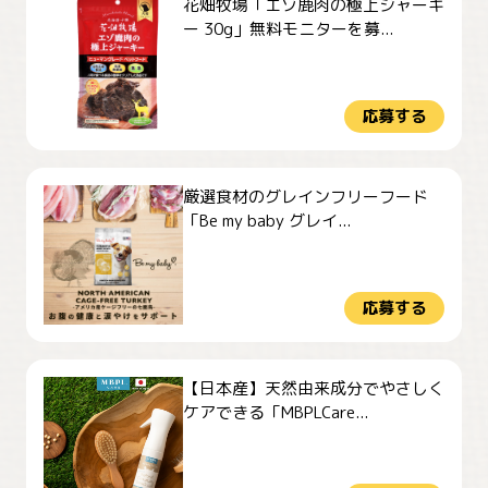
花畑牧場「エゾ鹿肉の極上ジャーキ
ー 30g」無料モニターを募...
応募する
厳選食材のグレインフリーフード
「Be my baby グレイ...
応募する
【日本産】天然由来成分でやさしく
ケアできる「MBPLCare...