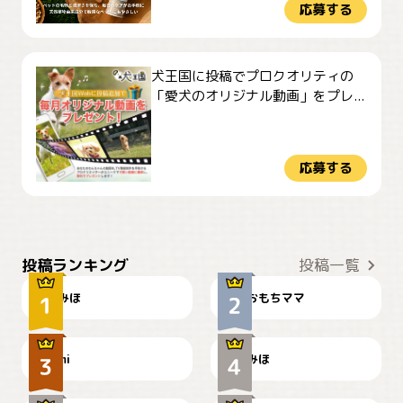
応募する
犬王国に投稿でプロクオリティの
「愛犬のオリジナル動画」をプレ...
応募する
おやつありますか？
今朝のおさんぽ
投稿ランキング
投稿一覧
みほ
おもちママ
可愛い？
見てるぞぉ
ドーベルマンのお友達邸に
mi
みほ
🌻とむぎ！
て