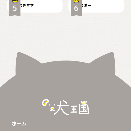
むぎママ
タミー
ホーム