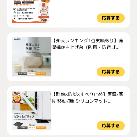
応募する
【楽天ランキング1位実績あり】洗
濯機かさ上げ台（防振・防音ゴ...
応募する
【耐熱×防災×すべり止め】家電/家
具 移動抑制シリコンマット...
応募する