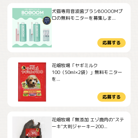
犬猫専用音波歯ブラシBOOOOMプ
ロの無料モニターを募集しま...
応募する
花畑牧場「ヤギミルク
100（50ml×2袋）」無料モニター
を...
応募する
花畑牧場「無添加 エゾ鹿肉の"ステ
ーキ"大判ジャーキー200...