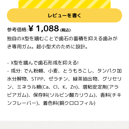
レビューを書く
¥
1,088
参考価格:
(税込)
独自のX型を噛むことで歯石の蓄積を抑える歯みが
き専用ガム。超小型犬のために設計。
- X型を噛んで歯石形成を抑える!
- 成分: でん粉類、小麦、とうもろこし、タンパク加
水分解物、STPP、ゼラチン、緑茶抽出物、グリセリ
ン、ミネラル類(Ca、Cl、K、Zn)、増粘安定剤(アラ
ビアガム)、保存料(ソルビン酸カリウム)、香料(チキ
ンフレーバー)、着色料(銅クロロフィル)