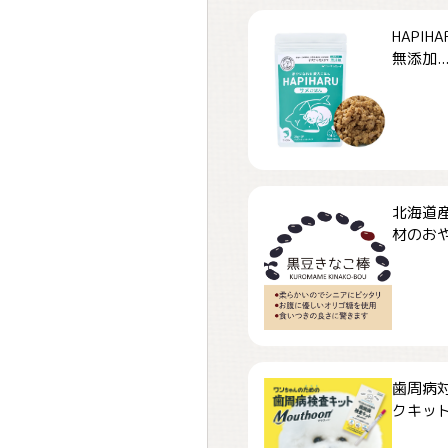
HAPI
無添加..
北海道
材のおや
歯周病
クキット「