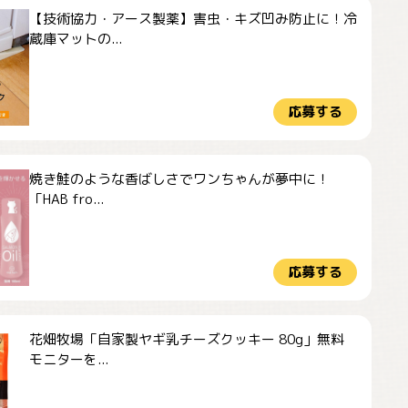
【技術協力・アース製薬】害虫・キズ凹み防止に！冷
蔵庫マットの...
応募する
焼き鮭のような香ばしさでワンちゃんが夢中に！
「HAB fro...
応募する
花畑牧場「自家製ヤギ乳チーズクッキー 80g」無料
モニターを...