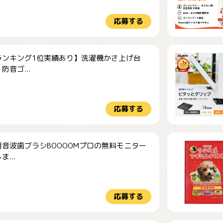
応募する
ランキング1位実績あり】洗濯機かさ上げ台
防音ゴ...
応募する
音波歯ブラシBOOOOMプロの無料モニター
...
応募する