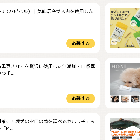
HARU（ハピハル）｜気仙沼産サメ肉を使用した
.
応募する
産黒豆きなこを贅沢に使用した無添加・自然素
つ「...
応募する
対策に！愛犬のお口の菌を調べるセルフチェッ
M...