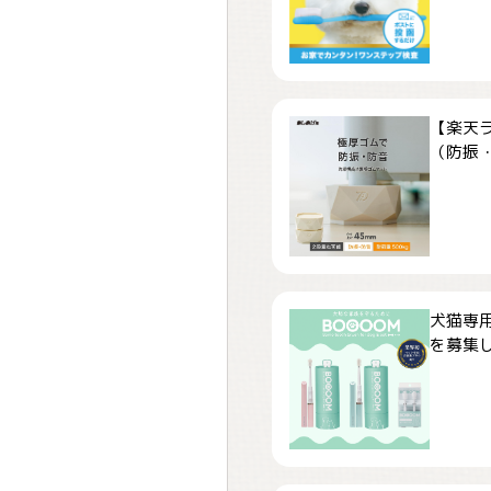
【楽天
（防振・
犬猫専用
を募集しま