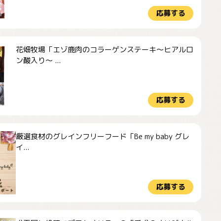
応募する
花畑牧場「エゾ鹿肉のコラーゲンステーキ～ヒアルロ
ン酸入り～ ...
応募する
厳選食材のグレインフリーフード「Be my baby グレ
イ...
応募する