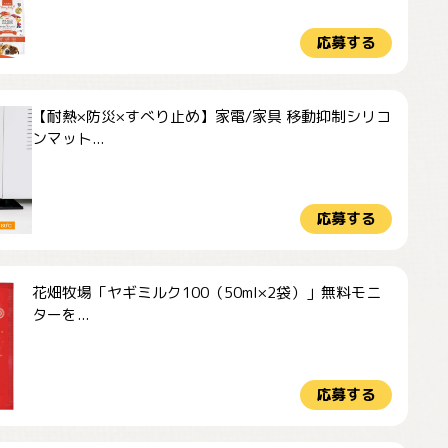
応募する
【耐熱×防災×すべり止め】家電/家具 移動抑制シリコ
ンマット...
応募する
花畑牧場「ヤギミルク100（50ml×2袋）」無料モニ
ターを...
応募する