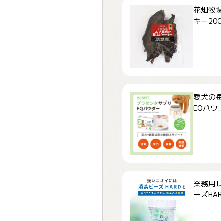
花畑牧場
キー200.
愛犬の毎
EQパウ..
業務用
ーズHARD