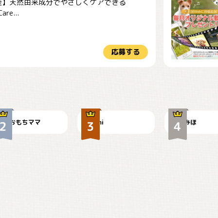
産】天然由来成分でやさしくケアできる
re...
応募する
今朝のおさんぽ
可愛い？
見てるぞぉ
おもちママ
mi
みほ