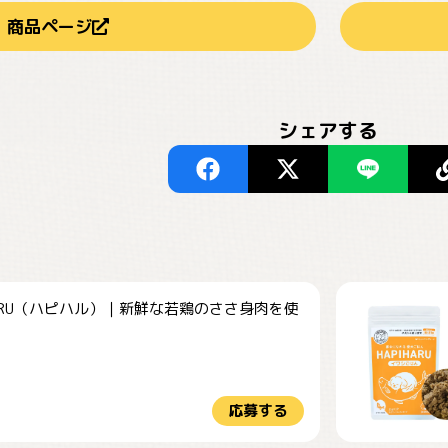
商品ページ
シェアする
HARU（ハピハル）｜新鮮な若鶏のささ身肉を使
.
応募する