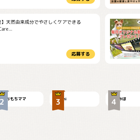
産】天然由来成分でやさしくケアできる
re...
応募する
今朝のおさんぽ
可愛い？
見てるぞぉ
おもちママ
mi
みほ