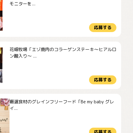
モニターを...
応募する
花畑牧場「エゾ鹿肉のコラーゲンステーキ～ヒアルロ
ン酸入り～ ...
応募する
厳選食材のグレインフリーフード「Be my baby グレ
イ...
応募する