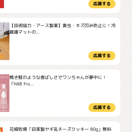
応募する
【技術協力・アース製薬】害虫・キズ凹み防止に！冷
蔵庫マットの...
応募する
焼き鮭のような香ばしさでワンちゃんが夢中に！
「HAB fro...
応募する
花畑牧場「自家製ヤギ乳チーズクッキー 80g」無料