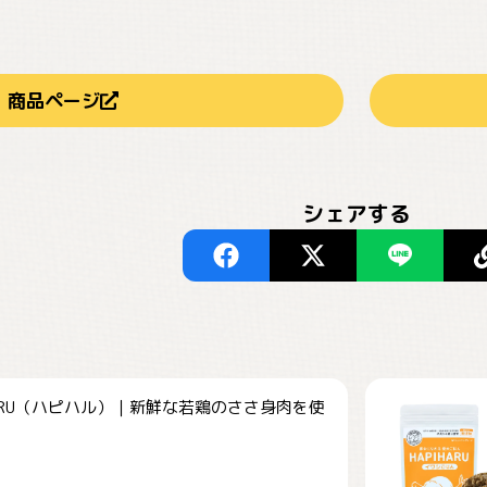
商品ページ
シェアする
HARU（ハピハル）｜新鮮な若鶏のささ身肉を使
.