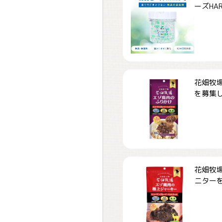
ーズHARD
花畑牧場
を募集しま
花畑牧場
ニターを募