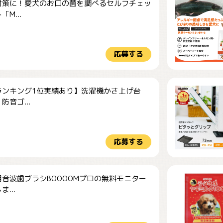
対策に！愛犬のお口の菌を調べるセルフチェッ
M...
応募する
ランキング1位実績あり】洗濯機かさ上げ台
防音ゴ...
応募する
音波歯ブラシBOOOOMプロの無料モニター
...