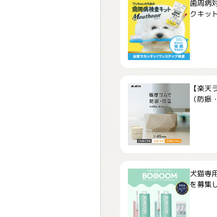
歯周病
クキット「
【楽天
（防振・
犬猫専用
を募集しま