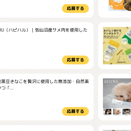
応募する
HARU（ハピハル）｜気仙沼産サメ肉を使用した
.
応募する
産黒豆きなこを贅沢に使用した無添加・自然素
つ「...
応募する