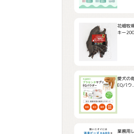
花畑牧場
キー200.
愛犬の毎
EQパウ..
業務用