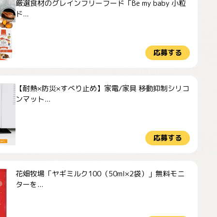
厳選食材のグレインフリーフード「Be my baby 小粒
ド...
応募する
【耐熱×防災×すべり止め】家電/家具 移動抑制シリコ
ンマット...
応募する
花畑牧場「ヤギミルク100（50ml×2袋）」無料モニ
ターを...