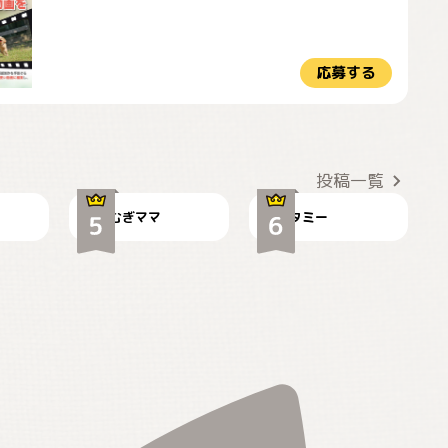
応募する
ドーベルマンのお友
🌻とむぎ！
達邸にて
投稿一覧
むぎママ
タミー