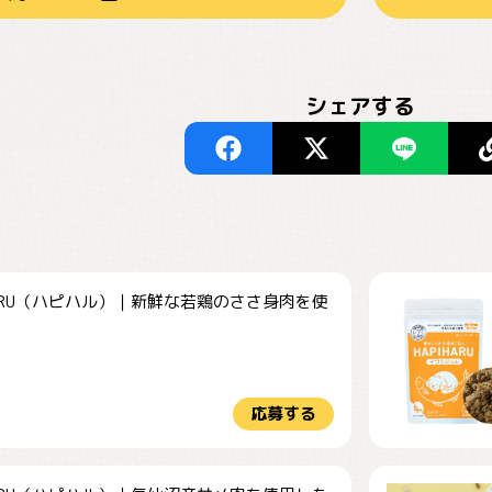
シェアする
HARU（ハピハル）｜新鮮な若鶏のささ身肉を使
.
応募する