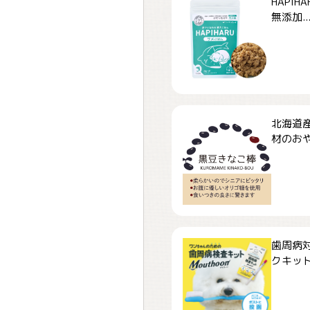
HAPI
無添加..
北海道
材のおや
歯周病
クキット「