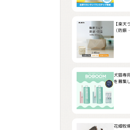
【楽天
（防振・
犬猫専用
を募集しま
花畑牧場