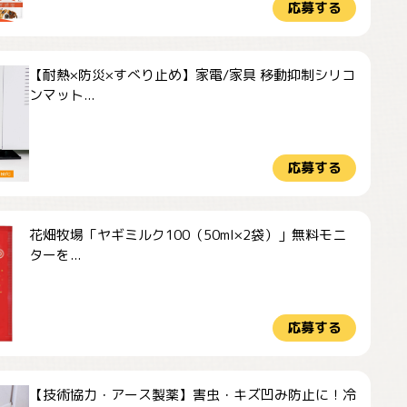
応募する
【耐熱×防災×すべり止め】家電/家具 移動抑制シリコ
ンマット...
応募する
花畑牧場「ヤギミルク100（50ml×2袋）」無料モニ
ターを...
応募する
【技術協力・アース製薬】害虫・キズ凹み防止に！冷