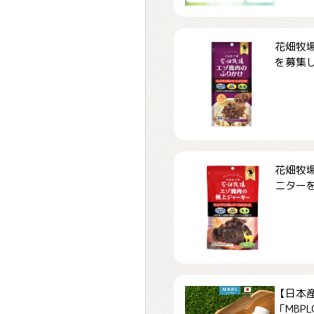
花畑牧場
を募集しま
花畑牧場
ニターを募
【日本
「MBPLCa