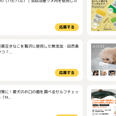
HARU（ハピハル）｜気仙沼産サメ肉を使用した
.
応募する
産黒豆きなこを贅沢に使用した無添加・自然素
つ「...
応募する
対策に！愛犬のお口の菌を調べるセルフチェッ
M...