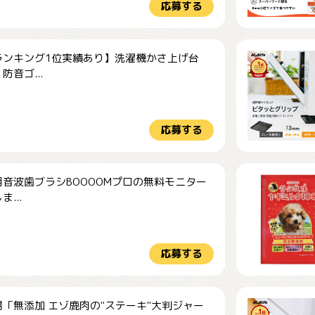
応募する
ランキング1位実績あり】洗濯機かさ上げ台
防音ゴ...
応募する
音波歯ブラシBOOOOMプロの無料モニター
...
応募する
「無添加 エゾ鹿肉の"ステーキ"大判ジャー