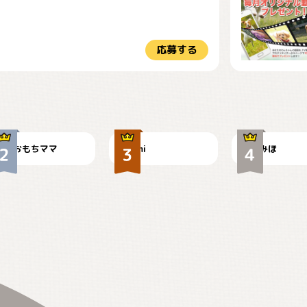
応募する
今朝のおさんぽ
可愛い？
見てるぞぉ
おもちママ
mi
みほ