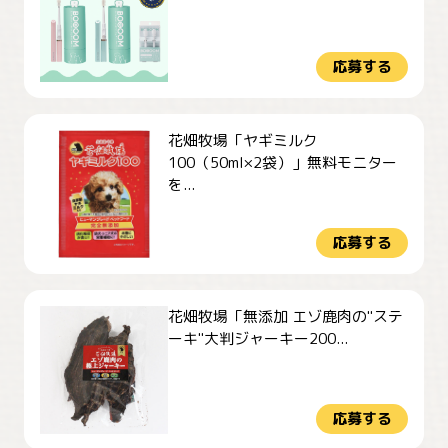
応募する
花畑牧場「ヤギミルク
100（50ml×2袋）」無料モニター
を...
応募する
花畑牧場「無添加 エゾ鹿肉の"ステ
ーキ"大判ジャーキー200...
応募する