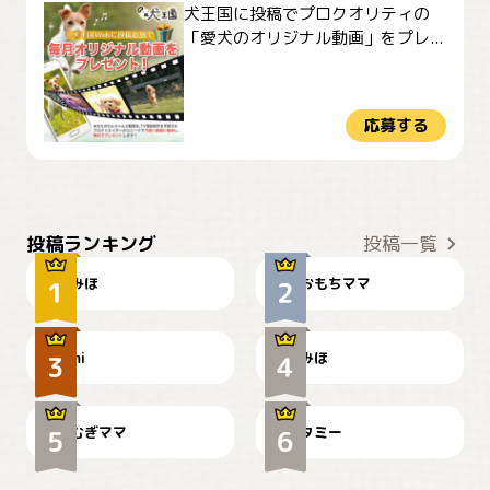
犬王国に投稿でプロクオリティの
「愛犬のオリジナル動画」をプレ...
応募する
おやつありますか？
今朝のおさんぽ
投稿ランキング
投稿一覧
みほ
おもちママ
可愛い？
見てるぞぉ
ドーベルマンのお友達邸に
mi
みほ
🌻とむぎ！
て
むぎママ
タミー