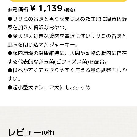
¥
1,139
参考価格:
(税込)
●ササミの旨味と香りを閉じ込めた生地に緑黄色野
菜を加えた贅沢なおやつ。
●愛犬が大好きな鶏肉を贅沢に使いササミの旨味と
風味を閉じ込めたジャーキー｡
●腸内環境の健康維持に、人間や動物の腸内に存在
する代表的な善玉菌(ビフィズス菌)を配合。
●食べやすくてちぎりやすく与える量の調整もしや
すい。
●超小型犬やシニア犬にもおすすめ
レビュー
(
0
件)