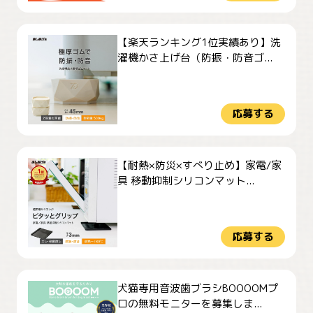
【楽天ランキング1位実績あり】洗
濯機かさ上げ台（防振・防音ゴ...
応募する
【耐熱×防災×すべり止め】家電/家
具 移動抑制シリコンマット...
応募する
犬猫専用音波歯ブラシBOOOOMプ
ロの無料モニターを募集しま...