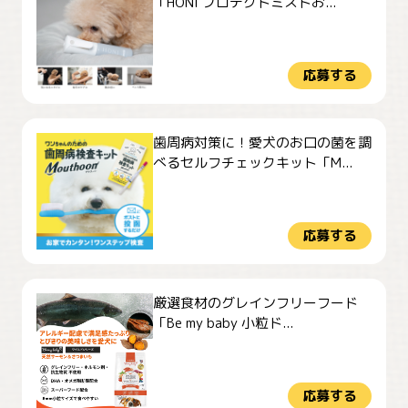
「HONI プロテクトミストお...
応募する
歯周病対策に！愛犬のお口の菌を調
べるセルフチェックキット「M...
応募する
厳選食材のグレインフリーフード
「Be my baby 小粒ド...
応募する