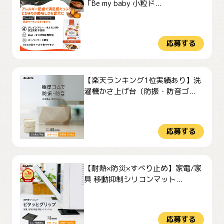
「Be my baby 小粒ド...
応募する
【楽天ランキング1位実績あり】洗
濯機かさ上げ台（防振・防音ゴ...
応募する
【耐熱×防災×すべり止め】家電/家
具 移動抑制シリコンマット...
応募する