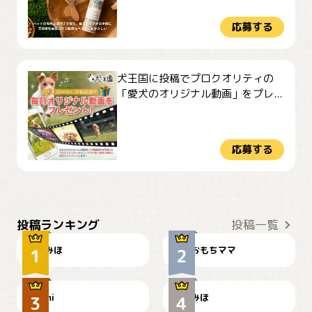
応募する
犬王国に投稿でプロクオリティの
「愛犬のオリジナル動画」をプレ...
応募する
おやつありますか？
今朝のおさんぽ
投稿ランキング
投稿一覧
みほ
おもちママ
可愛い？
見てるぞぉ
ドーベルマンのお友達邸に
mi
みほ
🌻とむぎ！
て