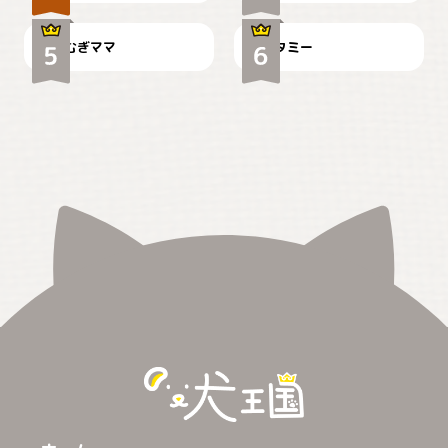
むぎママ
タミー