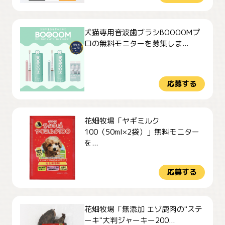
犬猫専用音波歯ブラシBOOOOMプ
ロの無料モニターを募集しま...
応募する
花畑牧場「ヤギミルク
100（50ml×2袋）」無料モニター
を...
応募する
花畑牧場「無添加 エゾ鹿肉の"ステ
ーキ"大判ジャーキー200...