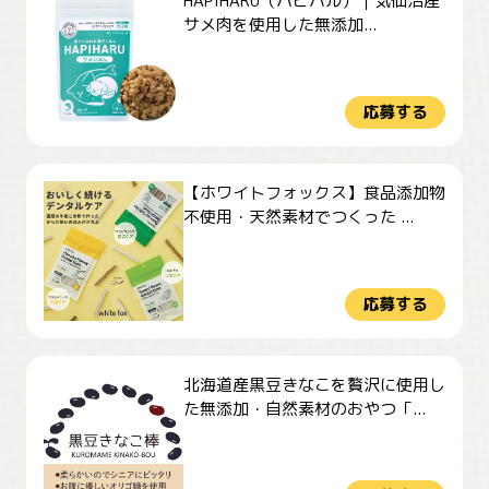
HAPIHARU（ハピハル）｜気仙沼産
サメ肉を使用した無添加...
応募する
【ホワイトフォックス】食品添加物
不使用・天然素材でつくった ...
応募する
北海道産黒豆きなこを贅沢に使用し
た無添加・自然素材のおやつ「...