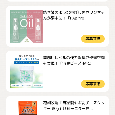
焼き鮭のような香ばしさでワンちゃ
んが夢中に！「HAB fro...
応募する
業務用レベルの強力消臭で快適空間
を実現！「消臭ビーズHARD...
応募する
花畑牧場「自家製ヤギ乳チーズクッ
キー 80g」無料モニターを...