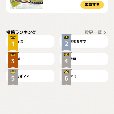
応募する
おやつありますか？
今朝のおさんぽ
投稿ランキング
投稿一覧
みほ
おもちママ
可愛い？
見てるぞぉ
ドーベルマンのお友達邸に
mi
みほ
🌻とむぎ！
て
むぎママ
タミー