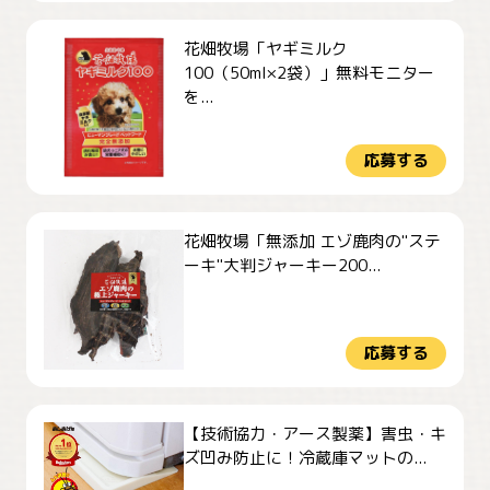
花畑牧場「ヤギミルク
100（50ml×2袋）」無料モニター
を...
応募する
花畑牧場「無添加 エゾ鹿肉の"ステ
ーキ"大判ジャーキー200...
応募する
【技術協力・アース製薬】害虫・キ
ズ凹み防止に！冷蔵庫マットの...