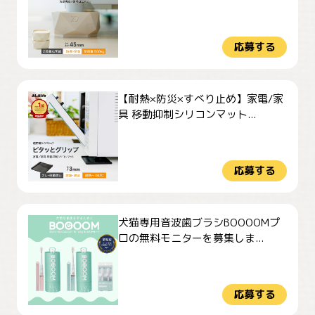
応募する
【耐熱×防災×すべり止め】家電/家
具 移動抑制シリコンマット...
応募する
犬猫専用音波歯ブラシBOOOOMプ
ロの無料モニターを募集しま...
応募する