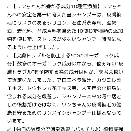
✅【ワンちゃんが嫌がる成分10種無添加】ワンちゃ
んへの安全を第一に考えた当シャンプーは、皮膚被
毛にリスクのあるシリコン、石油系洗浄剤、鉱物
油、着色料、合成香料を含めた10使わず種類の添加
物を使わず、ストレスが少ないシャンプー時間にな
るように仕上げました。
✅【皮膚トラブルを防止する5つのオーガニック成
分】数多のオーガニック成分の中から、悩み深い“皮
膚トラブル”を予防する為の成分は何か、を考え抜い
て選定いたしました。アロエベラ液汁、カツミレ葉
エキス、トウセンカ花エキス等、人間用の化粧品に
含まれる成分を厳選し、シャンプー本来の汚れ落と
しの役割だけではなく、ワンちゃんの皮膚被毛の健
康を守るためのリンスインシャンプー仕様となって
います。
✅【独自のW成分で消臭効果もバッチリ♪】植物最強