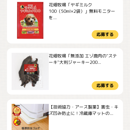
花畑牧場「ヤギミルク
100（50ml×2袋）」無料モニター
を...
応募する
花畑牧場「無添加 エゾ鹿肉の"ステ
ーキ"大判ジャーキー200...
応募する
【技術協力・アース製薬】害虫・キ
ズ凹み防止に！冷蔵庫マットの...