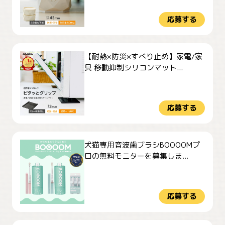
応募する
【耐熱×防災×すべり止め】家電/家
具 移動抑制シリコンマット...
応募する
犬猫専用音波歯ブラシBOOOOMプ
ロの無料モニターを募集しま...
応募する