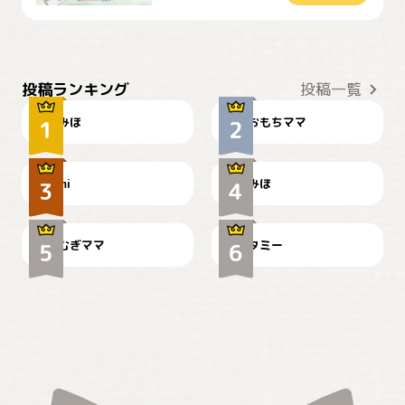
おやつありますか？
今朝のおさんぽ
投稿ランキング
投稿一覧
みほ
おもちママ
可愛い？
見てるぞぉ
ドーベルマンのお友達邸に
mi
みほ
🌻とむぎ！
て
むぎママ
タミー