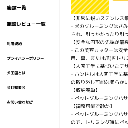
施設一覧
【非常に鋭いステンレス
施設レビュー一覧
- 犬のグルーミングはさ
され、引っかかったり引
【安全な円形の先端が最
利用規約
- この美容カッターは安
目、鼻、または爪)をト
プライバシーポリシー
【人間工学に基づいたデ
犬王国とは
- ハンドルは人間工学に
の取り外し可能な柔らか
会社概要
【収納簡単】
- ペットグルーミングハ
お問い合わせ
【調整可能で静か】
- ペットグルーミングハ
ので、トリミング時にペ