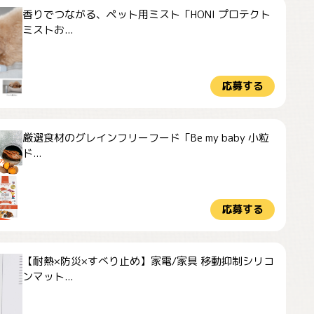
香りでつながる、ペット用ミスト「HONI プロテクト
ミストお...
応募する
厳選食材のグレインフリーフード「Be my baby 小粒
ド...
応募する
【耐熱×防災×すべり止め】家電/家具 移動抑制シリコ
ンマット...