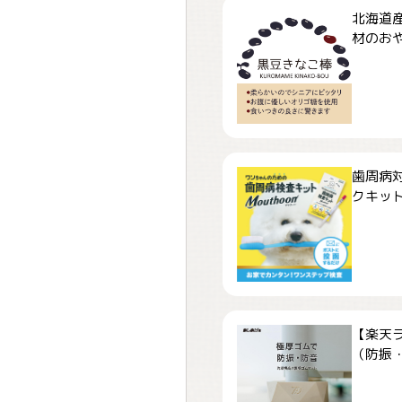
北海道
材のおや
歯周病
クキット「
【楽天
（防振・