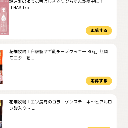
焼き鮭のような香ばしさでワンちゃんが夢中に！
「HAB fro...
応募する
花畑牧場「自家製ヤギ乳チーズクッキー 80g」無料
モニターを...
応募する
花畑牧場「エゾ鹿肉のコラーゲンステーキ～ヒアルロ
ン酸入り～ ...