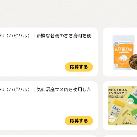
HARU（ハピハル）｜新鮮な若鶏のささ身肉を使
.
応募する
HARU（ハピハル）｜気仙沼産サメ肉を使用した
.
応募する