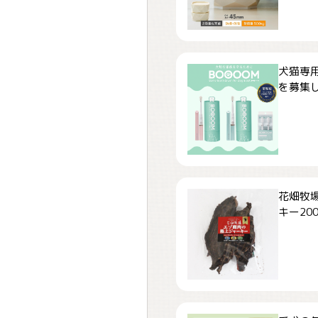
犬猫専用
を募集しま
花畑牧場
キー200.