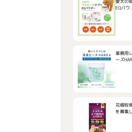
愛犬の毎
EQパウ..
業務用
ーズHARD
花畑牧場
を募集しま