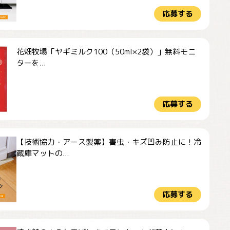
応募する
花畑牧場「ヤギミルク100（50ml×2袋）」無料モニ
ターを...
応募する
【技術協力・アース製薬】害虫・キズ凹み防止に！冷
蔵庫マットの...
応募する