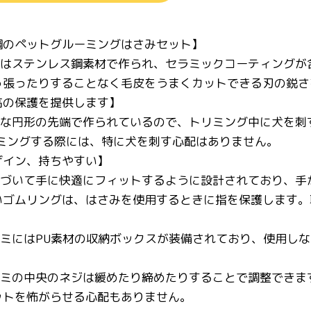
鋼のペットグルーミングはさみセット】
みはステンレス鋼素材で作られ、セラミックコーティングが
っ張ったりすることなく毛皮をうまくカットできる刃の鋭さ
高の保護を提供します】
全な円形の先端で作られているので、トリミング中に犬を刺
リミングする際には、特に犬を刺す心配はありません。
ザイン、持ちやすい】
基づいて手に快適にフィットするように設計されており、
いゴムリングは、はさみを使用するときに指を保護します。
サミにはPU素材の収納ボックスが装備されており、使用し
サミの中央のネジは緩めたり締めたりすることで調整できま
ットを怖がらせる心配もありません。