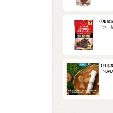
花畑牧場
ニターを募
【日本
「MBPLCa