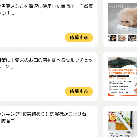
産黒豆きなこを贅沢に使用した無添加・自然素
つ「...
応募する
対策に！愛犬のお口の菌を調べるセルフチェッ
M...
応募する
ランキング1位実績あり】洗濯機かさ上げ台
防音ゴ...