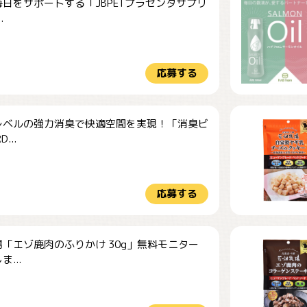
日をサポートする「JBPETプラセンタサプリ
.
応募する
レベルの強力消臭で快適空間を実現！「消臭ビ
...
応募する
「エゾ鹿肉のふりかけ 30g」無料モニター
...