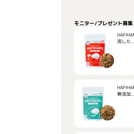
モニター/プレゼント募集
HAPI
用した..
HAPI
無添加..