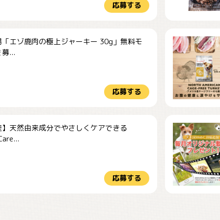
応募する
「エゾ鹿肉の極上ジャーキー 30g」無料モ
...
応募する
産】天然由来成分でやさしくケアできる
re...
応募する