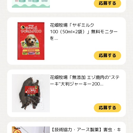
応募する
花畑牧場「ヤギミルク
100（50ml×2袋）」無料モニター
を...
応募する
花畑牧場「無添加 エゾ鹿肉の"ステ
ーキ"大判ジャーキー200...
応募する
【技術協力・アース製薬】害虫・キ