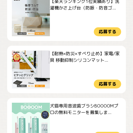
【楽天ランキング1位実績あり】洗
濯機かさ上げ台（防振・防音ゴ...
応募する
【耐熱×防災×すべり止め】家電/家
具 移動抑制シリコンマット...
応募する
犬猫専用音波歯ブラシBOOOOMプ
ロの無料モニターを募集しま...