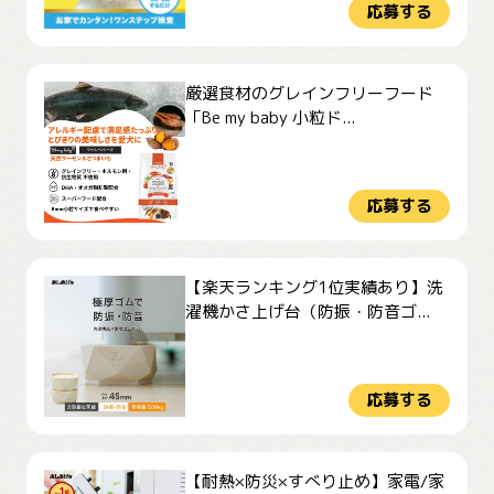
応募する
厳選食材のグレインフリーフード
「Be my baby 小粒ド...
応募する
【楽天ランキング1位実績あり】洗
濯機かさ上げ台（防振・防音ゴ...
応募する
【耐熱×防災×すべり止め】家電/家