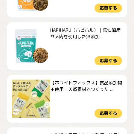
応募する
HAPIHARU（ハピハル）｜気仙沼産
サメ肉を使用した無添加...
応募する
【ホワイトフォックス】食品添加物
不使用・天然素材でつくった ...
応募する