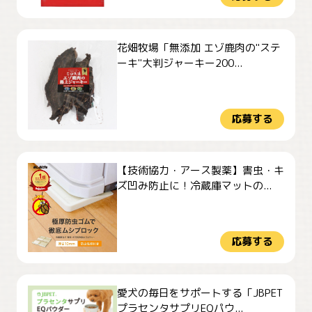
花畑牧場「無添加 エゾ鹿肉の"ステ
ーキ"大判ジャーキー200...
応募する
【技術協力・アース製薬】害虫・キ
ズ凹み防止に！冷蔵庫マットの...
応募する
愛犬の毎日をサポートする「JBPET
プラセンタサプリEQパウ...