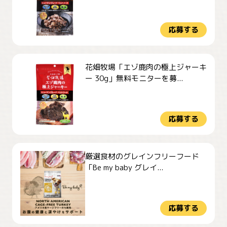
応募する
花畑牧場「エゾ鹿肉の極上ジャーキ
ー 30g」無料モニターを募...
応募する
厳選食材のグレインフリーフード
「Be my baby グレイ...
応募する