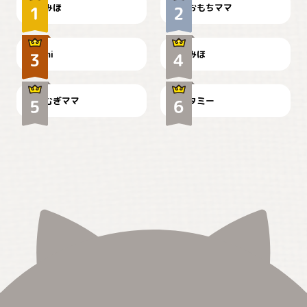
みほ
おもちママ
可愛い？
見てるぞぉ
ドーベルマンのお友達邸に
mi
みほ
🌻とむぎ！
て
むぎママ
タミー