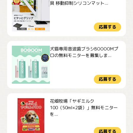
具 移動抑制シリコンマット...
応募する
犬猫専用音波歯ブラシBOOOOMプ
ロの無料モニターを募集しま...
応募する
花畑牧場「ヤギミルク
100（50ml×2袋）」無料モニター
を...
応募する