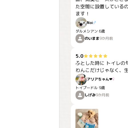
た空間に設置しているの
ます！
Noi
♂
ダルメシアン
6歳
のいまま
9か月前
5.0
ふとした時に トイレの
わんこだけじゃなく、
アリアちゃん‪‪❤︎‬
♀
トイプードル
9歳
しげみ
9か月前