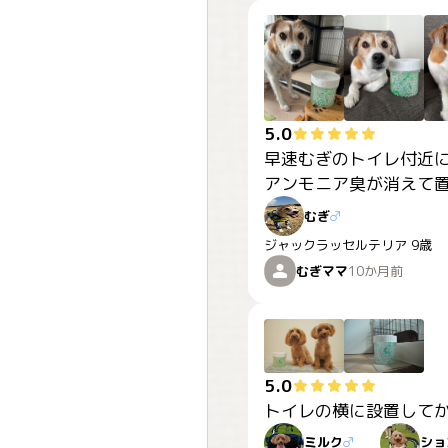
5.0
早速むぎのトイレ付近に
アンモニア臭が消えて
むぎ
♂
ジャックラッセルテリア
9歳
むぎママ
10か月前
5.0
トイレの横に設置して
ミルク
♂
ショ