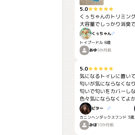
5.0
くぅちゃんのトリミング
大容量でしっかり消臭で
くぅちゃん
♂
トイプードル
8歳
あゆ
9か月前
5.0
気になるトイレに置いて
匂いが気にならなくなり
匂いで匂いをカバーしな
色々気にならなくてよか
ビター
♂
カニンヘンダックスフンド
3歳
みほ
10か月前