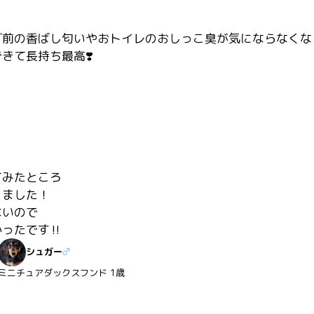
前の香ばし匂いやおトイレのおしっこ臭が気にならなくなり
きて長持ち最高❣️
みたところ

ました！

いので

ったです‼︎
シュガー
♂
ミニチュアダックスフンド
1歳