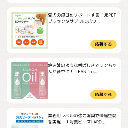
愛犬の毎日をサポートする「JBPET
プラセンタサプリEQパウ...
応募する
焼き鮭のような香ばしさでワンちゃ
んが夢中に！「HAB fro...
応募する
業務用レベルの強力消臭で快適空間
を実現！「消臭ビーズHARD...