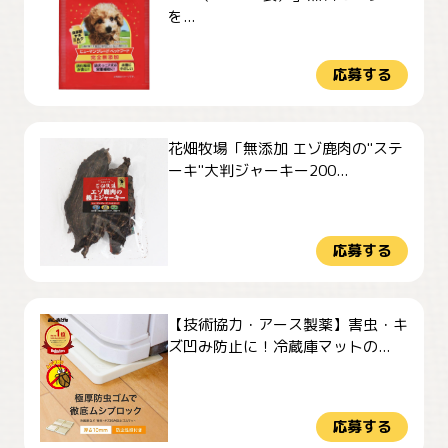
を...
応募する
花畑牧場「無添加 エゾ鹿肉の"ステ
ーキ"大判ジャーキー200...
応募する
【技術協力・アース製薬】害虫・キ
ズ凹み防止に！冷蔵庫マットの...
応募する