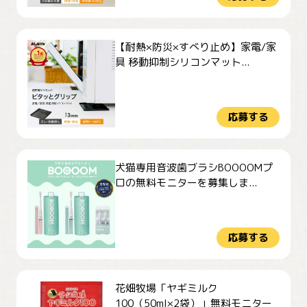
【耐熱×防災×すべり止め】家電/家
具 移動抑制シリコンマット...
応募する
犬猫専用音波歯ブラシBOOOOMプ
ロの無料モニターを募集しま...
応募する
花畑牧場「ヤギミルク
100（50ml×2袋）」無料モニター