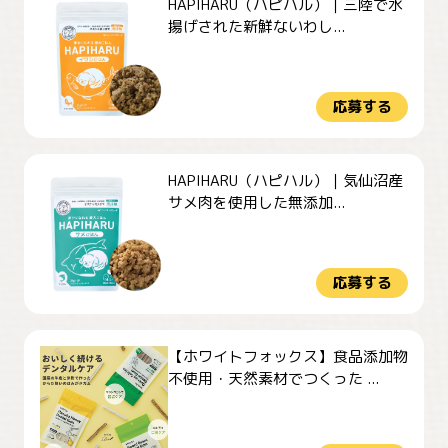
HAPIHARU（ハピハル）｜三陸で水
揚げされた新鮮ないわし...
応募する
HAPIHARU（ハピハル）｜気仙沼産
サメ肉を使用した無添加...
応募する
【ホワイトフォックス】食品添加物
不使用・天然素材でつくった ...