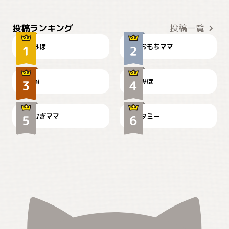
おやつありますか？
今朝のおさんぽ
投稿ランキング
投稿一覧
みほ
おもちママ
可愛い？
見てるぞぉ
ドーベルマンのお友達邸に
mi
みほ
🌻とむぎ！
て
むぎママ
タミー