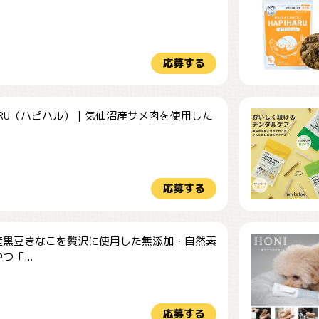
.
応募する
HARU（ハピハル）｜気仙沼産サメ肉を使用した
.
応募する
産黒豆きなこを贅沢に使用した無添加・自然素
つ「...
応募する