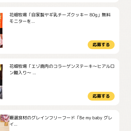
花畑牧場「自家製ヤギ乳チーズクッキー 80g」無料
モニターを...
応募する
花畑牧場「エゾ鹿肉のコラーゲンステーキ～ヒアルロ
ン酸入り～ ...
応募する
厳選食材のグレインフリーフード「Be my baby グレ
イ...