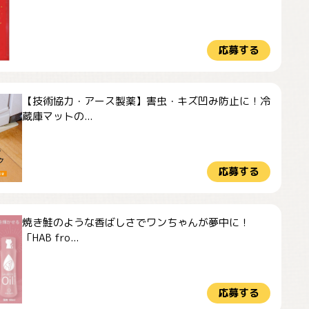
応募する
【技術協力・アース製薬】害虫・キズ凹み防止に！冷
蔵庫マットの...
応募する
焼き鮭のような香ばしさでワンちゃんが夢中に！
「HAB fro...
応募する