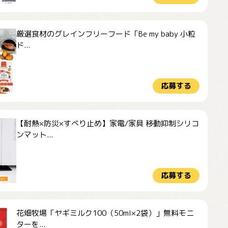
厳選食材のグレインフリーフード「Be my baby 小粒
ド...
応募する
【耐熱×防災×すべり止め】家電/家具 移動抑制シリコ
ンマット...
応募する
花畑牧場「ヤギミルク100（50ml×2袋）」無料モニ
ターを...