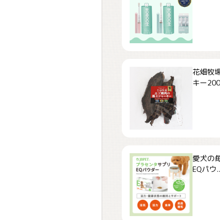
花畑牧場
キー200.
愛犬の毎
EQパウ..