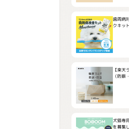
歯周病
クキット「
【楽天
（防振・
犬猫専用
を募集しま