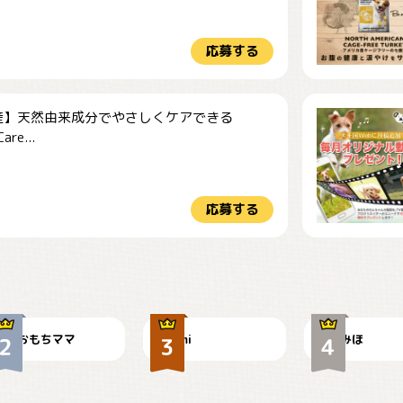
応募する
産】天然由来成分でやさしくケアできる
re...
応募する
今朝のおさんぽ
可愛い？
見てるぞぉ
おもちママ
mi
みほ