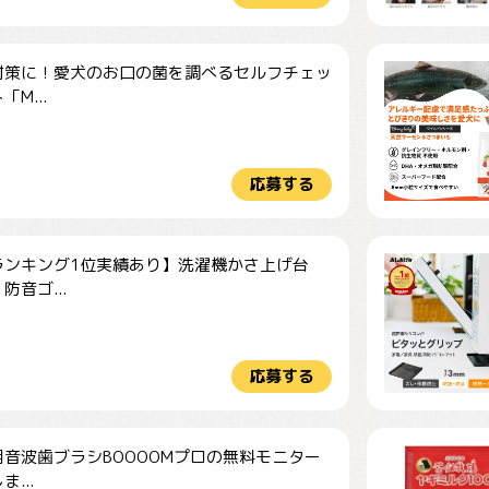
対策に！愛犬のお口の菌を調べるセルフチェッ
M...
応募する
ランキング1位実績あり】洗濯機かさ上げ台
防音ゴ...
応募する
音波歯ブラシBOOOOMプロの無料モニター
...