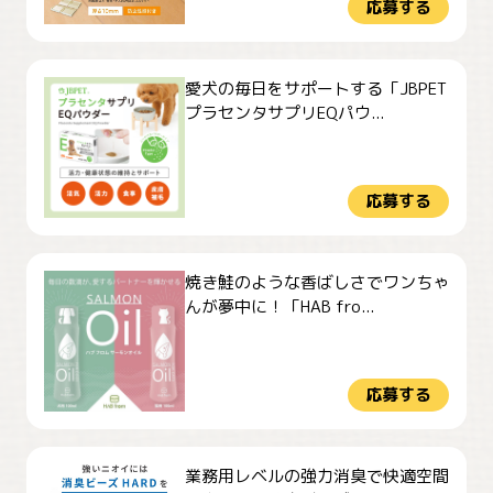
応募する
愛犬の毎日をサポートする「JBPET
プラセンタサプリEQパウ...
応募する
焼き鮭のような香ばしさでワンちゃ
んが夢中に！「HAB fro...
応募する
業務用レベルの強力消臭で快適空間