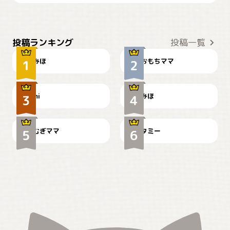
おやつありますか？
今朝のおさんぽ
投稿ランキング
投稿一覧
みほ
おもちママ
可愛い？
見てるぞぉ
ドーベルマンのお友達邸に
mi
みほ
🌻とむぎ！
て
むぎママ
タミー