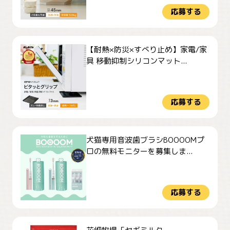
応募する
【耐熱×防災×すべり止め】家電/家
具 移動抑制シリコンマット...
応募する
犬猫専用音波歯ブラシBOOOOMプ
ロの無料モニターを募集しま...
応募する