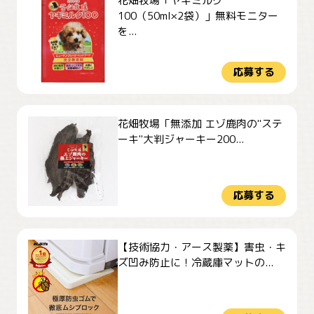
花畑牧場「ヤギミルク
100（50ml×2袋）」無料モニター
を...
応募する
花畑牧場「無添加 エゾ鹿肉の"ステ
ーキ"大判ジャーキー200...
応募する
【技術協力・アース製薬】害虫・キ
ズ凹み防止に！冷蔵庫マットの...