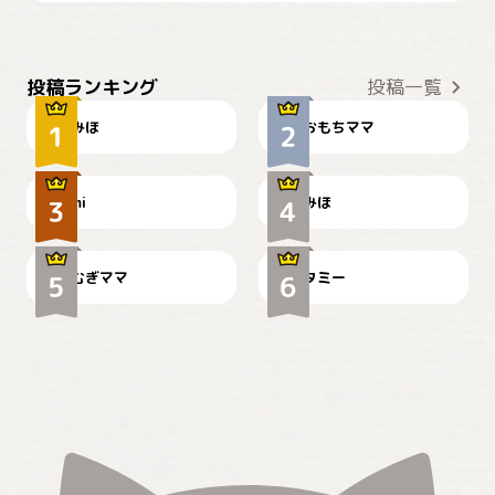
おやつありますか？
今朝のおさんぽ
投稿ランキング
投稿一覧
みほ
おもちママ
可愛い？
見てるぞぉ
ドーベルマンのお友達邸に
mi
みほ
🌻とむぎ！
て
むぎママ
タミー