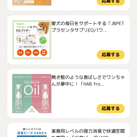
応募する
愛犬の毎日をサポートする「JBPET
プラセンタサプリEQパウ...
応募する
焼き鮭のような香ばしさでワンちゃ
んが夢中に！「HAB fro...
応募する
業務用レベルの強力消臭で快適空間