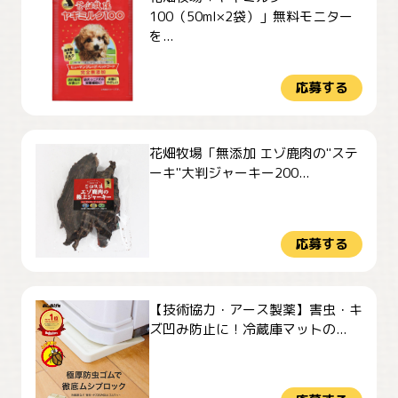
100（50ml×2袋）」無料モニター
を...
応募する
花畑牧場「無添加 エゾ鹿肉の"ステ
ーキ"大判ジャーキー200...
応募する
【技術協力・アース製薬】害虫・キ
ズ凹み防止に！冷蔵庫マットの...