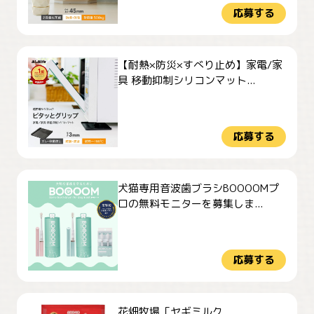
応募する
【耐熱×防災×すべり止め】家電/家
具 移動抑制シリコンマット...
応募する
犬猫専用音波歯ブラシBOOOOMプ
ロの無料モニターを募集しま...
応募する
花畑牧場「ヤギミルク