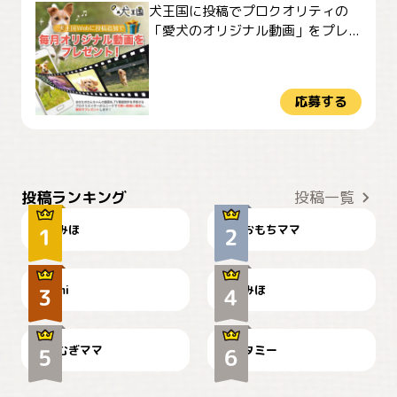
犬王国に投稿でプロクオリティの
「愛犬のオリジナル動画」をプレ...
応募する
おやつありますか？
今朝のおさんぽ
投稿ランキング
投稿一覧
みほ
おもちママ
可愛い？
見てるぞぉ
ドーベルマンのお友達邸に
mi
みほ
🌻とむぎ！
て
むぎママ
タミー