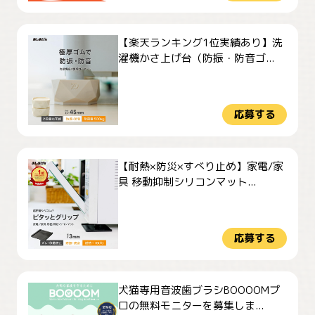
【楽天ランキング1位実績あり】洗
濯機かさ上げ台（防振・防音ゴ...
応募する
【耐熱×防災×すべり止め】家電/家
具 移動抑制シリコンマット...
応募する
犬猫専用音波歯ブラシBOOOOMプ
ロの無料モニターを募集しま...