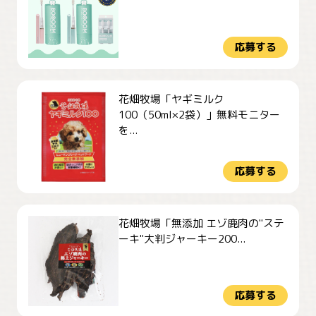
応募する
花畑牧場「ヤギミルク
100（50ml×2袋）」無料モニター
を...
応募する
花畑牧場「無添加 エゾ鹿肉の"ステ
ーキ"大判ジャーキー200...
応募する