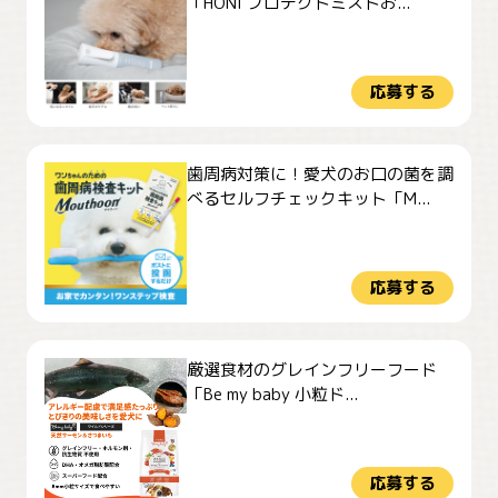
「HONI プロテクトミストお...
応募する
歯周病対策に！愛犬のお口の菌を調
べるセルフチェックキット「M...
応募する
厳選食材のグレインフリーフード
「Be my baby 小粒ド...
応募する