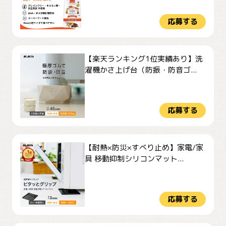
応募する
【楽天ランキング1位実績あり】洗
濯機かさ上げ台（防振・防音ゴ...
応募する
【耐熱×防災×すべり止め】家電/家
具 移動抑制シリコンマット...
応募する