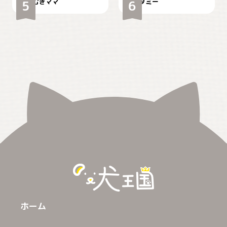
むぎママ
タミー
ホーム