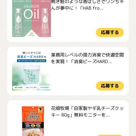
焼き鮭のような香ばしさでワンちゃ
んが夢中に！「HAB fro...
応募する
業務用レベルの強力消臭で快適空間
を実現！「消臭ビーズHARD...
応募する
花畑牧場「自家製ヤギ乳チーズクッ
キー 80g」無料モニターを...