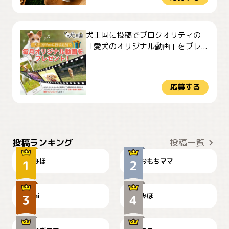
犬王国に投稿でプロクオリティの
「愛犬のオリジナル動画」をプレ...
応募する
おやつありますか？
今朝のおさんぽ
投稿ランキング
投稿一覧
みほ
おもちママ
可愛い？
見てるぞぉ
ドーベルマンのお友達邸に
mi
みほ
🌻とむぎ！
て