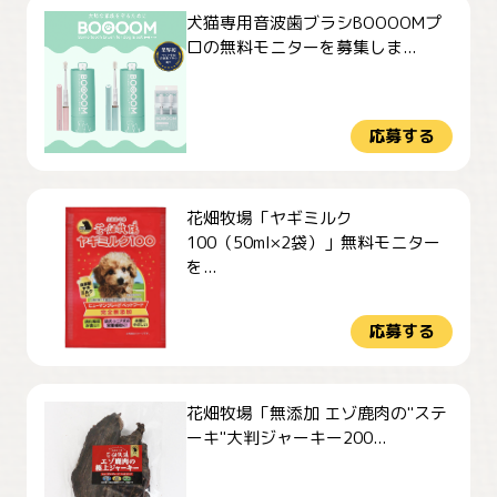
犬猫専用音波歯ブラシBOOOOMプ
ロの無料モニターを募集しま...
応募する
花畑牧場「ヤギミルク
100（50ml×2袋）」無料モニター
を...
応募する
花畑牧場「無添加 エゾ鹿肉の"ステ
ーキ"大判ジャーキー200...