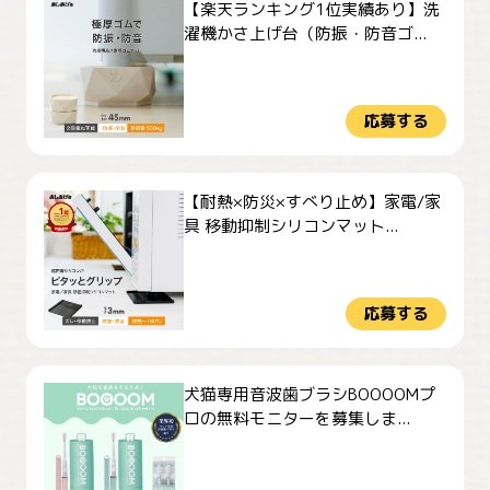
【楽天ランキング1位実績あり】洗
濯機かさ上げ台（防振・防音ゴ...
応募する
【耐熱×防災×すべり止め】家電/家
具 移動抑制シリコンマット...
応募する
犬猫専用音波歯ブラシBOOOOMプ
ロの無料モニターを募集しま...