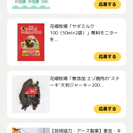
応募する
花畑牧場「ヤギミルク
100（50ml×2袋）」無料モニター
を...
応募する
花畑牧場「無添加 エゾ鹿肉の"ステ
ーキ"大判ジャーキー200...
応募する
【技術協力・アース製薬】害虫・キ