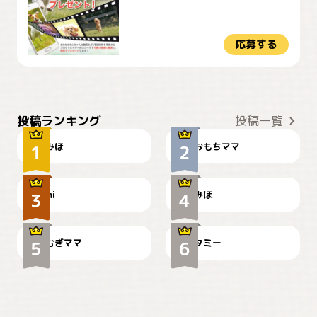
応募する
おやつありますか？
今朝のおさんぽ
投稿ランキング
投稿一覧
みほ
おもちママ
可愛い？
見てるぞぉ
ドーベルマンのお友達邸に
mi
みほ
🌻とむぎ！
て
むぎママ
タミー