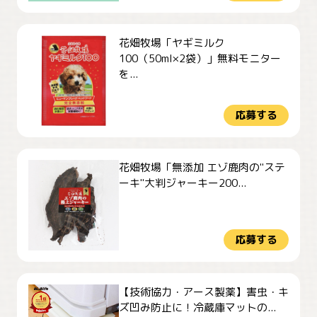
花畑牧場「ヤギミルク
100（50ml×2袋）」無料モニター
を...
応募する
花畑牧場「無添加 エゾ鹿肉の"ステ
ーキ"大判ジャーキー200...
応募する
【技術協力・アース製薬】害虫・キ
ズ凹み防止に！冷蔵庫マットの...