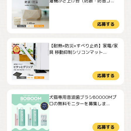
濯機かさ上げ台（防振・防音ゴ...
応募する
【耐熱×防災×すべり止め】家電/家
具 移動抑制シリコンマット...
応募する
犬猫専用音波歯ブラシBOOOOMプ
ロの無料モニターを募集しま...
応募する