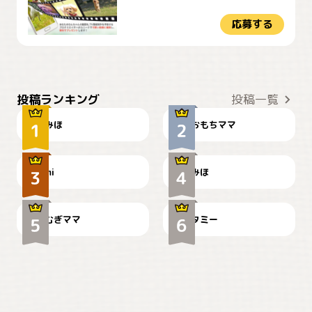
応募する
おやつありますか？
今朝のおさんぽ
投稿ランキング
投稿一覧
みほ
おもちママ
可愛い？
見てるぞぉ
ドーベルマンのお友達邸に
mi
みほ
🌻とむぎ！
て
むぎママ
タミー