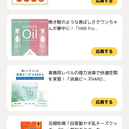
応募する
焼き鮭のような香ばしさでワンちゃ
んが夢中に！「HAB fro...
応募する
業務用レベルの強力消臭で快適空間
を実現！「消臭ビーズHARD...
応募する
花畑牧場「自家製ヤギ乳チーズクッ