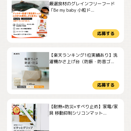
厳選食材のグレインフリーフード
「Be my baby 小粒ド...
応募する
【楽天ランキング1位実績あり】洗
濯機かさ上げ台（防振・防音ゴ...
応募する
【耐熱×防災×すべり止め】家電/家
具 移動抑制シリコンマット...