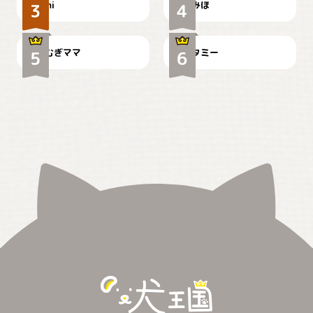
mi
みほ
🌻とむぎ！
て
むぎママ
タミー