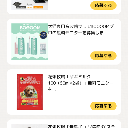
応募する
犬猫専用音波歯ブラシBOOOOMプ
ロの無料モニターを募集しま...
応募する
花畑牧場「ヤギミルク
100（50ml×2袋）」無料モニター
を...
応募する
花畑牧場「無添加 エゾ鹿肉の"ステ