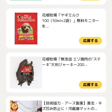
花畑牧場「ヤギミルク
100（50ml×2袋）」無料モニター
を...
応募する
花畑牧場「無添加 エゾ鹿肉の"ステ
ーキ"大判ジャーキー200...
応募する
【技術協力・アース製薬】害虫・キ
ズ凹み防止に！冷蔵庫マットの...