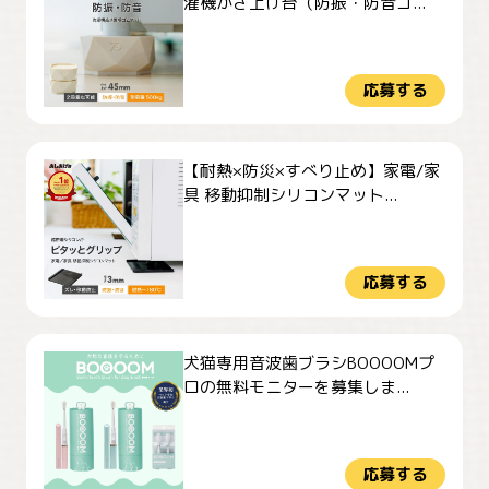
濯機かさ上げ台（防振・防音ゴ...
応募する
【耐熱×防災×すべり止め】家電/家
具 移動抑制シリコンマット...
応募する
犬猫専用音波歯ブラシBOOOOMプ
ロの無料モニターを募集しま...
応募する