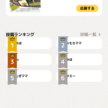
応募する
おやつありますか？
今朝のおさんぽ
投稿ランキング
投稿一覧
みほ
おもちママ
可愛い？
見てるぞぉ
ドーベルマンのお友達邸に
mi
みほ
🌻とむぎ！
て
むぎママ
タミー