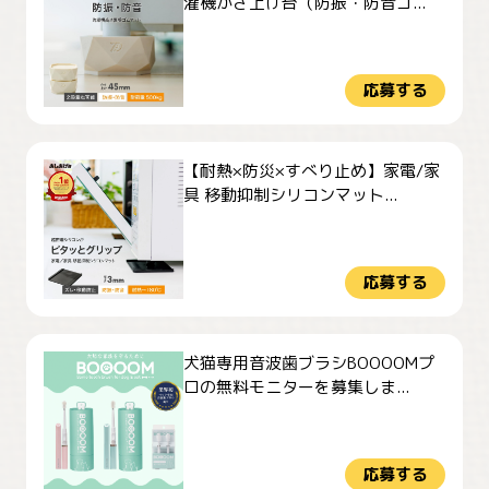
濯機かさ上げ台（防振・防音ゴ...
応募する
【耐熱×防災×すべり止め】家電/家
具 移動抑制シリコンマット...
応募する
犬猫専用音波歯ブラシBOOOOMプ
ロの無料モニターを募集しま...
応募する