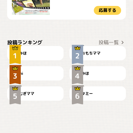
応募する
おやつありますか？
今朝のおさんぽ
投稿ランキング
投稿一覧
みほ
おもちママ
可愛い？
見てるぞぉ
ドーベルマンのお友達邸に
mi
みほ
🌻とむぎ！
て
むぎママ
タミー