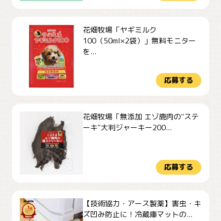
花畑牧場「ヤギミルク
100（50ml×2袋）」無料モニター
を...
応募する
花畑牧場「無添加 エゾ鹿肉の"ステ
ーキ"大判ジャーキー200...
応募する
【技術協力・アース製薬】害虫・キ
ズ凹み防止に！冷蔵庫マットの...