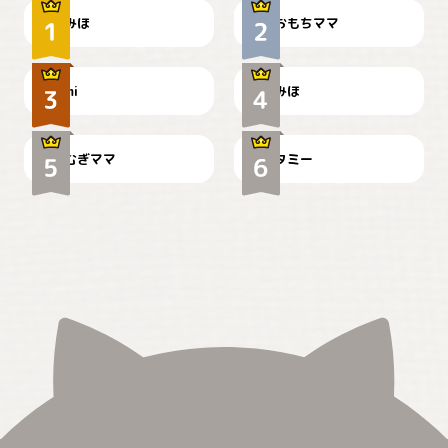
みほ
おもちママ
可愛い？
見てるぞぉ
ドーベルマンのお友達邸に
mi
みほ
🌻とむぎ！
て
むぎママ
タミー