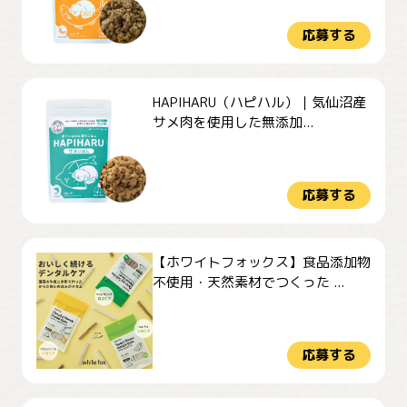
応募する
HAPIHARU（ハピハル）｜気仙沼産
サメ肉を使用した無添加...
応募する
【ホワイトフォックス】食品添加物
不使用・天然素材でつくった ...
応募する