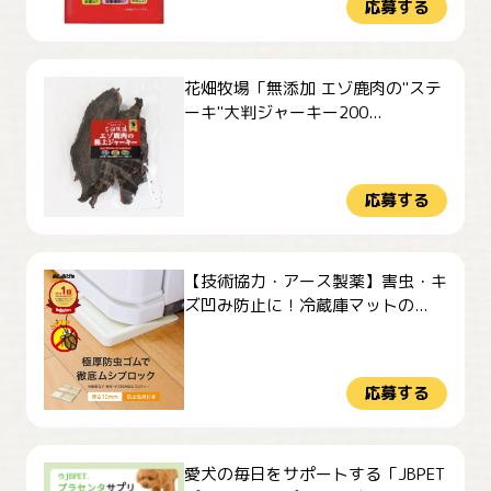
応募する
花畑牧場「無添加 エゾ鹿肉の"ステ
ーキ"大判ジャーキー200...
応募する
【技術協力・アース製薬】害虫・キ
ズ凹み防止に！冷蔵庫マットの...
応募する
愛犬の毎日をサポートする「JBPET