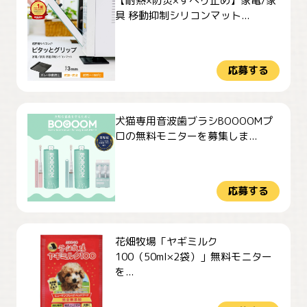
【耐熱×防災×すべり止め】家電/家
具 移動抑制シリコンマット...
応募する
犬猫専用音波歯ブラシBOOOOMプ
ロの無料モニターを募集しま...
応募する
花畑牧場「ヤギミルク
100（50ml×2袋）」無料モニター
を...